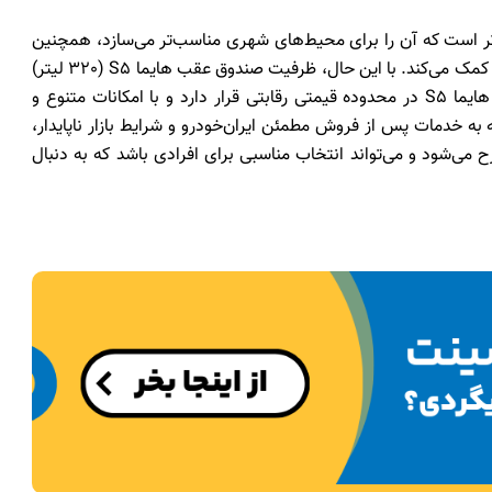
، هایما S5 نسبت به جک S5 و چری تیگو 5 کوچک‌تر است که آن را برای محیط‌های شهری مناسب‌تر می‌سازد، همچنین
وزن کمتر آن به بهبود عملکرد دینامیکی و کاهش مصرف سوخت کمک می‌کند. با این حال، ظرفیت صندوق عقب هایما S5 (320 لیتر)
نسبت به جک S5 و ام‌وی‌ام X33 ضعیف‌تر است. در نهایت، هایما S5 در محدوده قیمتی رقابتی قرار دارد و با امکانات متنوع و
 به خدمات پس از فروش مطمئن ایران‌خودرو و شرایط بازار ناپایدار،
مطرح می‌شود و می‌تواند انتخاب مناسبی برای افرادی باشد که به دنبال