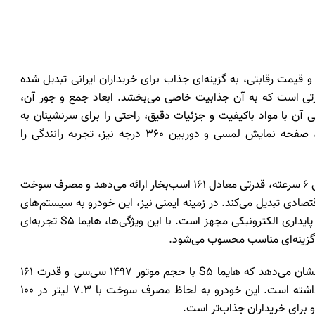
درن و قیمت رقابتی، به گزینه‌ای جذاب برای خریداران ایرانی تبدیل شده
ی است که به آن جذابیت خاصی می‌بخشد. ابعاد جمع و جور آن،
ی آن با مواد باکیفیت و جزئیات دقیق، راحتی را برای سرنشینان به
ارمغان می‌آورد. امکاناتی نظیر سیستم تهویه مطبوع اتوماتیک، صفحه نمایش لمسی و دوربین 360 درجه نیز، تجربه رانندگی را
از نظر عملکرد، هایما S5 با موتور 1.5 لیتری توربوشارژ و گیربکس 6 سرعته، قدرتی معادل 161 اسب‌بخار ارائه می‌دهد و مصرف سوخت
 را به گزینه‌ای اقتصادی تبدیل می‌کند. در زمینه ایمنی نیز، این خودرو به سیستم‌های
ایمنی مختلفی نظیر ترمز ABS، کیسه‌های هوا و سیستم کنترل پایداری الکترونیکی مجهز است. با این ویژگی‌ها، هایما S5 تجربه‌ای
ی گزینه‌ای مناسب محسوب می‌شود.
مقایسه هایما S5 با جک S5، چری تیگو 5 و ام‌ وی‌ ام X33 نشان می‌دهد که هایما S5 با حجم موتور 1497 سی‌سی و قدرت 161
اسب‌بخار، بهینه‌سازی خوبی در عملکرد موتور توربوشارژ خود داشته است. این خودرو به لحاظ مصرف سوخت با 7.3 لیتر در 100