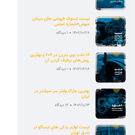
لیست استوک فروشی های میدان
شوش+شماره تماس
1402/10/28
1 دیدگاه
16 علت بوی بنزین در 206 و بهترین
روش‌های برطرف کردن آن
1403/06/18
1 دیدگاه
بهترین مارک واشر سر سیلندر در
ایران
1402/10/13
12 دیدگاه
لیست لوازم یدکی های ایساکو در
شرق تهران