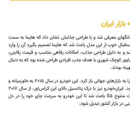
۲۰۱ در نمایشگاه خودروی شانگهای معرفی شد و با طراحی جذابش نشان داد که هایما به سمت
بال خوب از این مدل باعث شد که هایما تصمیم بگیرد آن را وارد
ایما S5 در سال 2014 وارد بازار چین شد و به دلیل طراحی جذاب، امکانات رفاهی مناسب و قیمت رقابتی،
س‌اوور کوچک شهری با هدف جذب افرادی طراحی شده بود که به دنبال
نه بودند.
هایما S5، با استقبال چشمگیر در بازار چین، خیلی زود راه خود را به بازارهای جهانی باز کرد. این خودرو در سال 2015 به خاورمیانه و
جنوب شرق آسیا قدم گذاشت و ایران یکی از مقاصد اصلی آن بود. ایران‌خودرو نیز با درک پتانسیل بالای این کراس‌اور، از سال 2017
مونتاژ و عرضه آن را در کشور آغاز کرد. طراحی جذاب و امکانات متنوع S5 باعث شد تا این خودرو به سرعت جای خود را در دل
نی در بازار کشور تبدیل شود.