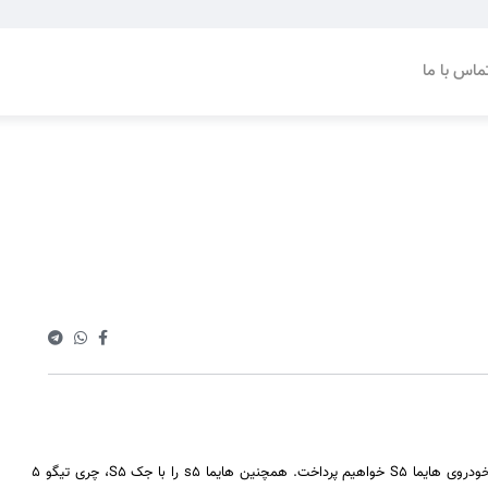
ماس با ما
در این مقاله، به بررسی مشخصات فنی، امکانات رفاهی و نکات مهم درباره خودروی هایما S5 خواهیم پرداخت. همچنین هایما s5 را با جک S5، چری تیگو 5