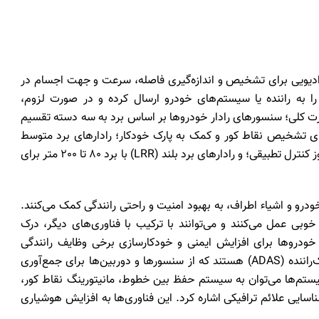
ادیویی برای تشخیص و اندازه‌گیری فاصله، سرعت و جهت اجسام در
را به راننده یا سیستم‌های خودرو ارسال کرده و در صورت لزوم،
صورت کلی؛ سنسورهای رادار خودروها بر اساس برد به سه دسته تقسیم
رد کوتاه (SRR) با فرکانس 24 گیگاهرتز برای تشخیص نقاط کور و کمک به پارک خودکار؛ رادارهای برد متوسط
(MRR) با فرکانس 77 گیگاهرتز برای سیستم‌های ایمنی مثل کروز کنترل تطبیقی؛ و رادارهای برد بلند (LRR) با برد 80 تا 200 متر برای
درو و اشیاء اطراف، به بهبود امنیت و راحتی رانندگی کمک می‌کنند.
وبی عمل می‌کنند و می‌توانند با ترکیب با فناوری‌های دیگر، درک
 خودروها برای افزایش ایمنی و خودکارسازی برخی وظایف رانندگی
استفاده می‌شود. این کاربردها شامل سیستم‌های پیشرفته کمک‌راننده (ADAS) هستند که از سنسورها و دوربین‌ها برای جمع‌آوری
یستم‌ها می‌توان به سیستم حفظ بین خطوط، مانیتورینگ نقاط کور،
 شناسایی علائم ترافیکی اشاره کرد. این فناوری‌ها به افزایش هوشیاری