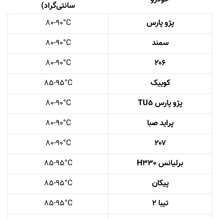
سانتی‌گراد)
پژو پارس
80-90°C
سمند
80-90°C
80-90°C
۲۰۶
کوییک
85-95°C
پژو پارس TU5
80-90°C
پراید صبا
80-90°C
80-90°C
۲۰۷
برلیانس H330
85-95°C
پیکان
85-95°C
تیبا ۲
85-95°C