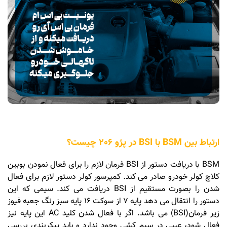
ارتباط بین BSM با BSI در پژو 206 چیست؟
BSM با دریافت دستور از BSI فرمان لازم را برای فعال نمودن بوبین
کلاچ کولر خودرو صادر می کند. کمپرسور کولر دستور لازم برای فعال
شدن را بصورت مستقیم از BSI دریافت می کند. سیمی که این
دستور را انتقال می دهد پایه 7 از سوکت 16 پایه سبز رنگ جعبه فیوز
زیر فرمان(BSI) می باشد. اگر با فعال شدن کلید AC این پایه نیز
فعال شود، عیبی در سیم کشی وجود ندارد و باید پیکربندی بررسی