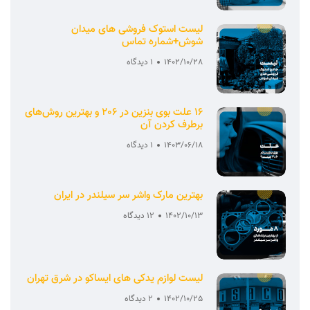
لیست استوک فروشی های میدان
شوش+شماره تماس
1402/10/28
1 دیدگاه
16 علت بوی بنزین در 206 و بهترین روش‌های
برطرف کردن آن
1403/06/18
1 دیدگاه
بهترین مارک واشر سر سیلندر در ایران
1402/10/13
12 دیدگاه
لیست لوازم یدکی های ایساکو در شرق تهران
1402/10/25
2 دیدگاه