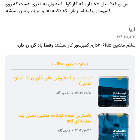
من ی ۲۰۶ مدل ۸۳ دارم که گاز کولر کمه ولی به قدری هست که روی
کمپرسور بیفته اما زمانی که دکمه acرو میزنم روشن نمیشه
آریا
3 خرداد 1404
سلام ماشین 206tu5دارم کمپرسور کار نمیکند وفقط باد گرو رو دارم
پربازدیدترین مطالب
لیست استوک فروشی های خاوران (با شماره
تماس)
1404/07/10
10 دیدگاه
کاملترین نمونه قولنامه ماشین دستی یک
صفحه ای pdf
1402/10/14
1 دیدگاه