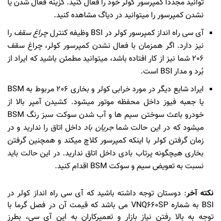
توانید مجدداً کمپرسور کولر خود را فعال کنید. گزینه فعال شدن یا
نشدن کمپرسور را میتوانید در دیاگ مشاهده کنید.
آی سی راه انداز کمپرسور کولر در BSI وظیفه کنترل
چراغ سقف
را
نیز دارد. اگر همزمان با فعال نشدن کمپرسور کولر، چراغ سقف
206 شما نیز از کار افتاده باشد، میتوانید مطمئن باشید که ایراد از
بُرد و مدار BSI است.
ایراد شایع دیگر در مورد خرابی کولر و بخاری 206 مربوط به BSM
یا جعبه فیوز داخل محفظه موتور میشود. کشیدن آمپر بالا از
خودرو باعث سوختن سیم ها و آب شدن سوکت سبز رنگ BSM
میشود که در این حالت شما
جریان باد
داخل اتاق را ندارید و در
زمان گرفتن کولر با اینکه کمپرسور کلاچ میکند و همچنین گرفتن
بخاری هیچگونه پرتاب بادی داخل اتاق ندارید. در این حالت باید
نسبت به تعویض سیم و سوکت BSM اقدام کنید.
نکته آخر
: دوستان توجه داشته باشید که آی سی راه انداز کولر در
BSI به شماره VNQ660SP می باشد که قیمت آن در فصل گرما با
توجه به بالا رفتن نیاز بازار و تعمیرکاران به این آی سی، بطرز