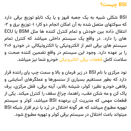
BSI چیست؟
BSI شکلی شبیه به یک جعبه فیوز و یا یک تابلو توزیع برقی دارد
که سوکتهای متصل شده به آن امکان انجام دو کار؛ 1- توزیع برق و 2-
انتقال داده بین خودش و تمام کنترل کننده ها مثل BSM یا ECU
های را دارد. در واقع یک سيستم داخلی ميباشد كه كنترل تمام
سيستم های برقی اعم از الكترونيكی يا الكتروتيكالی در خودرو 206
را بر عهده دارد. وجود اين سيستم در واقع تضمين كننده صحت و
سلامت كامل
قطعات برقی الکترونیکی
خودرو شما نيز میباشد.
نود مرکزی با نام BSI در زیر فرمان و بالا و سمت چپ پای راننده قرار
دارد که بطور مستقیم بسیاری از سنسورها و عملگرهای آسایشی و
رفاهی خودرو نظیر؛ کولر، شیشه بالابر، آینه برقی، قفل مرکزی، برف
پاک کن و مه شکن عقب، راهنما، چراغ سقف را کنترل میکند. یکی از
قطعات مهمی که مدیریت آن برعهده BSI میباشد، کولر و سیستم
تهویه مطبوع میباشد که هر گونه اختلال در بُرد یا نرم افزار شبکه BSI
میتواند باعث اختلال در سیستم برقی کولر و تهویه مطبوع شود.