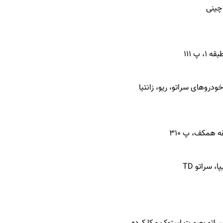
چینی
پ 111
روهای سراتو، ریو، زانتیا
ه همکف، پ 310
 سراتو TD