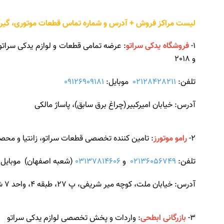
لیست مراکز فروش + آدرس و شماره تماس قطعات موتوری، گیربکس،
1-
فروشگاه یدکی سراتو
و 2018
تلفن:
02128428211
موبایل:
09126909181
آدرس: خیابان امیرکبیر(چراغ برق سابق)، پاساژ مالکی
2-
رامو موتورز
: تامین کننده تخصصی قطعات سراتو، زانتیا و محصول
تلفن:
02136056749
و
03137814606
(شعبه اصفهان) موبایل
آدرس: خیابان ملت، کوچه میر شریفی، پ 27، طبقه 4، واحد 7 شمالی
3-
بازرگانی ابطحی
: واردات و پخش تخصصی لوازم یدکی سراتو