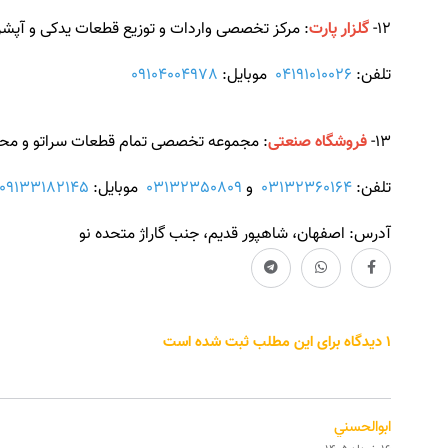
12-
گلزار پارت
: مرکز تخصصی واردات و توزیع قطعات یدکی و آپشن های کیا سر
تلفن:
04191010026
موبایل:
09104004978
13-
فروشگاه صنعتی
: مجموعه تخصصی تمام قطعات سراتو و محصو
تلفن:
03132360164
و
03132350809
موبایل:
09133182145
آدرس: اصفهان، شاهپور قدیم، جنب گاراژ متحده نو
1 دیدگاه برای این مطلب ثبت شده است
ابوالحسني