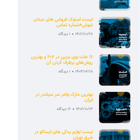
لیست استوک فروشی های میدان
شوش+شماره تماس
1402/10/28
1 دیدگاه
16 علت بوی بنزین در 206 و بهترین
روش‌های برطرف کردن آن
1403/06/18
1 دیدگاه
بهترین مارک واشر سر سیلندر در
ایران
1402/10/13
12 دیدگاه
لیست لوازم یدکی های ایساکو در
شرق تهران