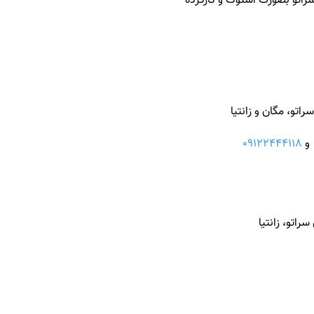
راتو بصورت استوک و کارکرده
تو، مگان و زانتیا
09122444118
اتو، زانتیا