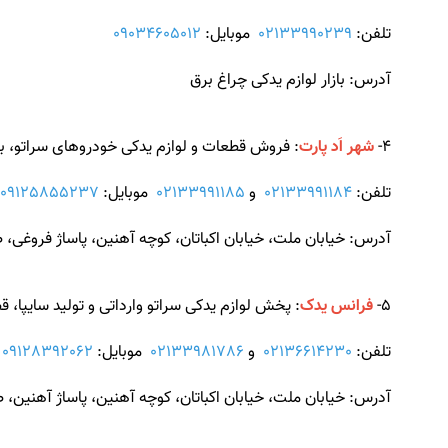
تلفن:
02133990239
موبایل:
09034605012
آدرس: بازار لوازم یدکی چراغ برق
4-
شهر اَد پارت
: فروش قطعات و لوازم یدکی خودروهای سراتو، برل
تلفن:
02133991184
و
02133991185
موبایل:
09125855237
آدرس: خیابان ملت، خیابان اکباتان، کوچه آهنین، پاساژ فروغی، طبقه 1، 
5-
فرانس یدک
: پخش لوازم یدکی سراتو وارداتی و تولید سایپا
تلفن:
02136614230
و
02133981786
موبایل:
09128392062
و
آدرس: خیابان ملت، خیابان اکباتان، کوچه آهنین، پاساژ آهنین، طبقه 2، 