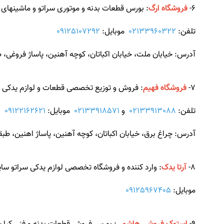
6-
فروشگاه ارگ
: بورس قطعات بدنه و موتوری سراتو و ماشینهای 
تلفن:
02133960322
موبایل:
09125107292
آدرس: خیابان ملت، خیابان اکباتان، کوچه آهنین، پاساژ فروغی، طبقه 1، 
7-
فروشگاه فهیم
: فروش و توزیع تخصصی قطعات و لوازم یدکی خود
تلفن:
02133913088
و
02133918571
موبایل:
09122162621
آدرس: چراغ برق، خیابان اکباتان، کوچه آهنین، پاساژ اهنین، طبق
8-
آرتا یدک
: وارد کننده و فروشگاه تخصصی لوازم یدکی سراتو سایپا،
موبایل:
09125967405