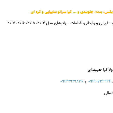
 بدنه، جلوبندی و ... کیا سراتو سایپایی و کره ای
: عرضه تمامی قطعات و لوازم یدکی سراتو سایپایی و وارداتی، قطعات سراتوهای مدل 2014، 2015، 2016، 2017
ا کیا -هیوندای
:
09120722924
و
09133131836