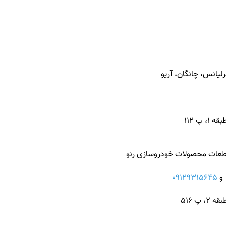
یانس، چانگان، آریو
پ 112
، قطعات محصولات خودروسازی رنو
09129315645
پ 516