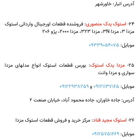
آدرس انبار: خاورشهر
24-
استوک یدک منصوری
: فروشنده قطعات اورجینال وارداتی استوک
مزدا 3، مزدا 3N، مزدا 323، مزدا 2000، پژو 206
موبایل:
09339054075
25-
مزدا یدک استوک
: بورس قطعات استوک انواع مدلهای مزدا
سواری و مزدا وانت
موبایل:
09121137165
و
09122938259
آدرس: جاده خاوران، جاده محمود آباد، خیابان صنعت 2
26-
استوک مجید قناد
: مرکز خرید و فروش قطعات استوک مزدا
موبایل:
09125751669