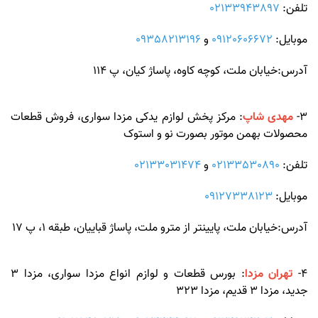
تلفن:
02133943897
موبایل:
09120606672
و
09358213196
آدرس:خیابان ملت، کوچه کاوه، پاساژ کیان، پ 114
3-
مهدی شاپ
: مرکز پخش لوازم یدکی مزدا سواری، فروش قطعات
محصولات بهمن موتور بصورت نو و استوک
تلفن:
02133530890
و
02133031474
موبایل:
09127338123
آدرس:خیابان ملت، پایینتر از مترو ملت، پاساژ قباییان، طبقه 1، پ 17
4-
تهران مزدا
: بورس قطعات و لوازم انواع مزدا سواری، مزدا 3
جدید، مزدا 3 قدیم، مزدا 323