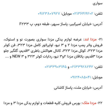
سواری
تلفن:
02136419202
موبایل:
09123807927
آدرس: خیابان امیرکبیر، پاساژ سپهر، طبقه دوم، پ F233
21-
مزدا لند
: عرضه لوازم یدکی مزدا سواری بصورت نو و استوک،
فروش واتر پمپ مزدا 2 و 3 نیو، اواپراتور کامل مزدا 323، فن کولر
مزدا 323، کوئل مزدا 323، کانال هواکش باطری 3قدیم، گلگیر جلو
مزدا 3قدیم، یاتاقان مزدا 2و3 نیو، ردایات کولر 323 و 3 NEW و ...
تلفن:
02133928242
و
02133903145
موبایل:
09124085041
آدرس: خیابان ملت، پاساژ کاشانی
22-
مزدا ملک
: بورس فروش کلیه قطعات و لوازم یدکی مزدا 3 و مزدا