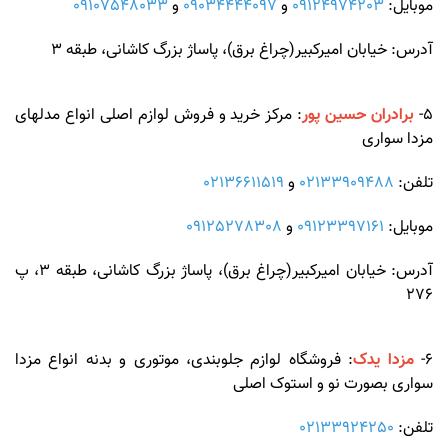
موبایل:
09124974203
و
09034444097
و
09107548033
آدرس: خیابان امیرکبیر(چراغ برق)، پاساژ بزرگ کاشانی، طبقه 3
5-
برادران حسین پور
: مرکز خرید و فروش لوازم اصلی انواع مدلهای
مزدا سواری
تلفن:
02133909488
و
02136611519
موبایل:
09123397161
و
09125278308
آدرس: خیابان امیرکبیر(چراغ برق)، پاساژ بزرگ کاشانی، طبقه 3، پ
276
6-
مزدا یدک
: فروشگاه لوازم جلوبندی، موتوری و بدنه انواع مزدا
سواری بصورت نو و استوک اصلی
تلفن:
02133924250