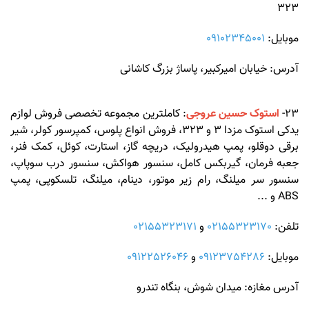
323
موبایل:
09102345001
آدرس: خیابان امیرکبیر، پاساژ بزرگ کاشانی
23-
استوک حسین عروجی
: کاملترین مجموعه تخصصی فروش لوازم
یدکی استوک مزدا 3 و 323، فروش انواع پلوس، کمپرسور کولر، شیر
برقی دوقلو، پمپ هیدرولیک، دریچه گاز، استارت، کوئل، کمک فنر،
جعبه فرمان، گیربکس کامل، سنسور هواکش، سنسور درب سوپاپ،
سنسور سر میلنگ، رام زیر موتور، دینام، میلنگ، تلسکوپی، پمپ
ABS و ...
تلفن:
02155323170
و
02155323171
موبایل:
09123754286
و
09122526046
آدرس مغازه: میدان شوش، بنگاه تندرو