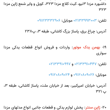
داشبورد مزدا 3نیو، کیت کلاچ مزدا 323، کویل و وایر شمع ژاپن مزدا
323
تلفن:
02133993003
موبایل:
09123332906
آدرس: چراغ برق، پاساژ بزرگ کاشانی، طبقه 3، پ238
19-
بهمن یدک موتور
: واردات و فروش انواع قطعات یدکی مزدا
سواری
تلفن:
02133910447
و
02133910997
موبایل:
09120809026
و
09120809024
آدرس: خیابان امیرکبیر، بعد از خیابان ملت، پاساژ کاشانی، طبقه 3،
پ 321
20-
ژاپن سنتر
: پخش لوازم یدکی و قطعات جانبی انواع مدلهای مزدا