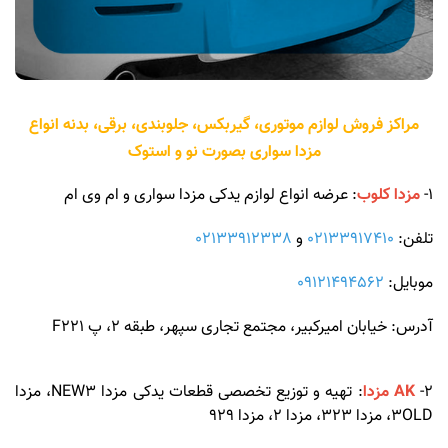
مراکز فروش لوازم موتوری، گیربکس، جلوبندی، برقی، بدنه انواع
مزدا سواری بصورت نو و استوک
1-
مزدا کلوب
: عرضه انواع لوازم یدکی مزدا سواری و ام وی ام
تلفن:
02133917410
و
02133912338
موبایل:
09121494562
آدرس: خیابان امیرکبیر، مجتمع تجاری سپهر، طبقه 2، پ F221
2-
AK مزدا
: تهیه و توزیع تخصصی قطعات یدکی مزدا NEW3، مزدا
3OLD، مزدا 323، مزدا 2، مزدا 929