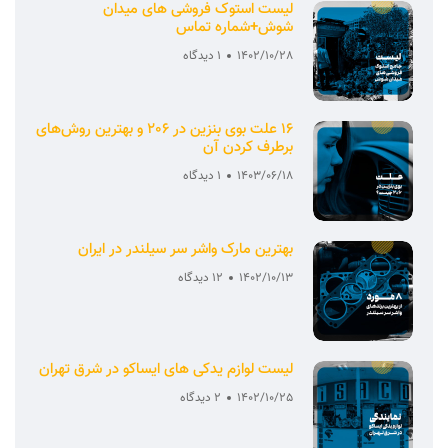
لیست استوک فروشی های میدان
شوش+شماره تماس
1402/10/28
1 دیدگاه
16 علت بوی بنزین در 206 و بهترین روش‌های
برطرف کردن آن
1403/06/18
1 دیدگاه
بهترین مارک واشر سر سیلندر در ایران
1402/10/13
12 دیدگاه
لیست لوازم یدکی های ایساکو در شرق تهران
1402/10/25
2 دیدگاه