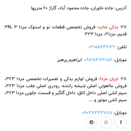
آدرس: جاده خاوران، جاده محمود آباد، گاراژ 60 متریها
27-
یدکی شاپ
: فروش تخصصی قطعات نو و استوک مزدا 3N، 3
قدیم، مزدا2، مزدا 323
تلفن:
02155647122
موبایل:
09125373056
ابراهیم پرهیز
28-
ایران مزدا
: فروش لوازم یدکی و تعمیرات تخصصی مزدا 323،
فروش مااهوتی اصلی شیشه راننده، رودری اصلی عقب مزدا 323،
سیم کشی اصلی داخل اتاق، داخل گلگیر و قسمت جلویی مزدا 323،
سیم کشی موتور و ...
موبایل:
09038323888