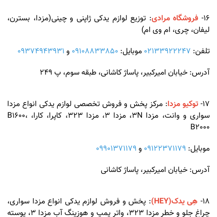
16-
فروشگاه مرادی
: توزیع لوازم یدکی ژاپنی و چینی(مزدا، بسترن،
لیفان، چری، ام وی ام)
تلفن:
02133922247
موبایل:
09108833850
و
09374943931
آدرس: خیابان امیرکبیر، پاساژ کاشانی، طبقه سوم، پ 249
17-
توکیو مزدا
: مرکز پخش و فروش تخصصی لوازم یدکی انواع مزدا
سواری و وانت، مزدا 3N، مزدا 3، مزدا 323، کاپرا، کارا، B1600،
B2000
موبایل:
09122371179
و
09901371179
آدرس: خیابان امیرکبیر، پاساژ کاشانی
18-
هِی یدک(HEY)
: پخش و فروش لوازم یدکی انواع مزدا سواری،
چراغ جلو و خطر مزدا 323، واتر پمپ و هوزینگ آب مزدا 3، پوسته