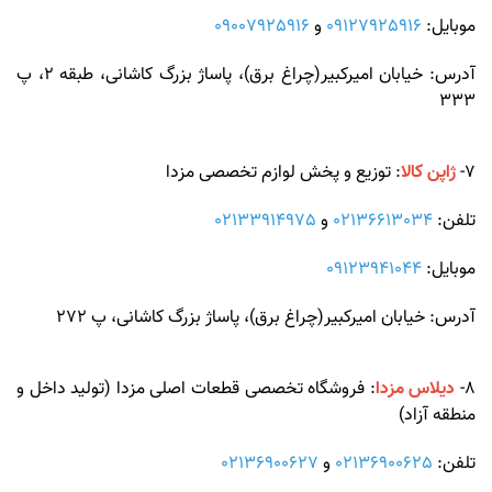
موبایل:
09127925916
و
09007925916
آدرس: خیابان امیرکبیر(چراغ برق)، پاساژ بزرگ کاشانی، طبقه 2، پ
333
7-
ژاپن کالا
: توزیع و پخش لوازم تخصصی مزدا
تلفن:
02136613034
و
02133914975
موبایل:
09123941044
آدرس: خیابان امیرکبیر(چراغ برق)، پاساژ بزرگ کاشانی، پ 272
8-
دیلاس مزدا
: فروشگاه تخصصی قطعات اصلی مزدا (تولید داخل و
منطقه آزاد)
تلفن:
02136900625
و
02136900627