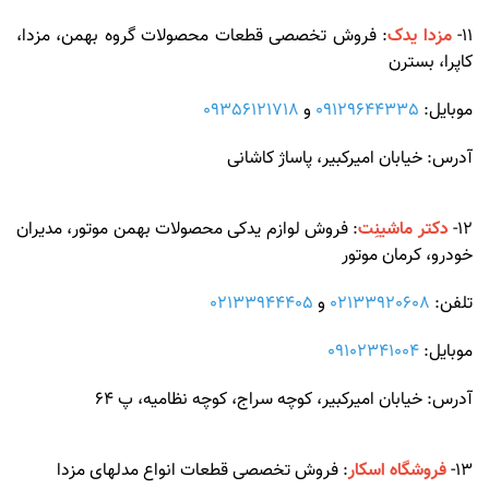
11-
مزدا یدک
: فروش تخصصی قطعات محصولات گروه بهمن، مزدا،
کاپرا، بسترن
موبایل:
09129644335
و
09356121718
آدرس: خیابان امیرکبیر، پاساژ کاشانی
12-
دکتر ماشینِت
: فروش لوازم یدکی محصولات بهمن موتور، مدیران
خودرو، کرمان موتور
تلفن:
02133920608
و
02133944405
موبایل:
09102341004
آدرس: خیابان امیرکبیر، کوچه سراج، کوچه نظامیه، پ 64
13-
فروشگاه اسکار
: فروش تخصصی قطعات انواع مدلهای مزدا