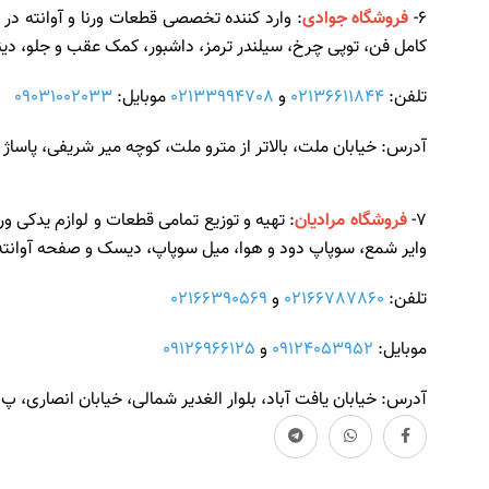
6-
فروشگاه جوادی
: وارد کننده تخصصی قطعات ورنا و آوانته در 
کامل فن، توپی چرخ، سیلندر ترمز، داشبور، کمک عقب و جلو، دینام
تلفن:
02136611844
و
02133994708
موبایل:
09031002033
آدرس: خیابان ملت، بالاتر از مترو ملت، کوچه میر شریفی، پاساژ ا
7-
فروشگاه مرادیان
: تهیه و توزیع تمامی قطعات و لوازم یدکی و
وایر شمع، سوپاپ دود و هوا، میل سوپاپ، دیسک و صفحه آوانته و
تلفن:
02166787860
و
02166390569
موبایل:
09124053952
و
09126966125
آدرس: خیابان یافت آباد، بلوار الغدیر شمالی، خیابان انصاری، پ 8