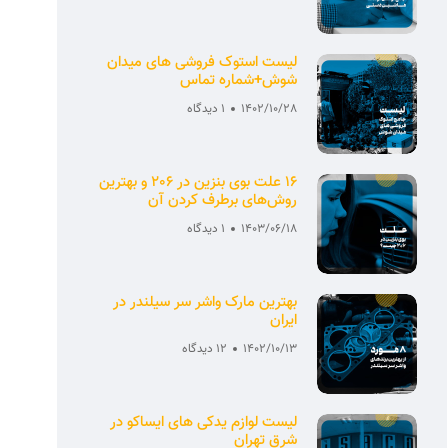
لیست استوک فروشی های میدان
شوش+شماره تماس
1402/10/28
1 دیدگاه
16 علت بوی بنزین در 206 و بهترین
روش‌های برطرف کردن آن
1403/06/18
1 دیدگاه
بهترین مارک واشر سر سیلندر در
ایران
1402/10/13
12 دیدگاه
لیست لوازم یدکی های ایساکو در
شرق تهران