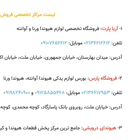
لیست مراکز تخصصی فروش لواز
1-
آریا پارت
: فروشگاه تخصصی لوازم هیوندا ورنا و آوانته
تلفن:
02136612612
موبایل:
09107656612
آدرس: میدان بهارستان، خیابان جمهوری، خیابان ملت، خیابان اک
2-
فروشگاه پارس
: بورس لوازم یدکی هیوندا آوانته، هیوندا ورنا
تلفن:
02136617953
موبایل:
09125855468
و
09198240900
آدرس: خیابان ملت، روبروی بانک پاسارگاد، کوچه محمدی، کوچه سالار فا
3-
هیوندای درویشی
: جامع ترین مرکز پخش قطعات هیوندا و کیا (