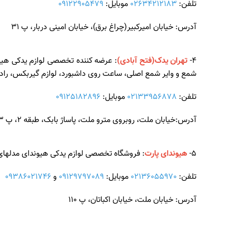
تلفن:
02634212183
موبایل:
09122905479
آدرس: خیابان امیرکبیر(چراغ برق)، خیابان امینی دربار، پ 31
4-
تهران یدک(فتح آبادی)
: عرضه کننده تخصصی لوازم یدکی هیوند
شمع و وایر شمع اصلی، ساعت روی داشبورد، لوازم گیربکس، رادی
تلفن:
02133956878
موبایل:
09125182896
آدرس:خیابان ملت، روبروی مترو ملت، پاساژ بابک، طبقه 2، پ 503
5-
هیوندای پارت
: فروشگاه تخصصی لوازم یدکی هیوندای مدلهای آ
تلفن:
02136055970
موبایل:
09129797089
و
09386021746
آدرس: خیابان ملت، خیابان اکباتان، پ 110