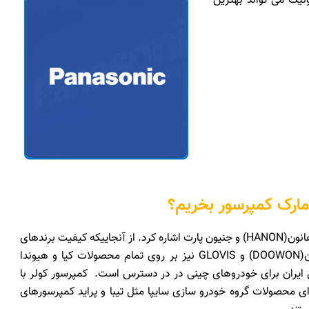
نیک می تواند بهترین
 مارک کمپرسور بخریم؟
بهترین مارک کمپرسور کولر برای خودروهای کره ای می توان به هانون(HANON) و جنیون پارت اشاره کرد. از آنجاییکه کیفیت برندهای
کره ای تقریباً در یک سطح می باشد می توان از برندهای دوون(DOOWON) و GLOVIS نیز بر روی تمام محصولات کیا و هیوندا
کی ایران برای خودروهای چینی در در دسترس است. کمپرسور کولر با
ای محصولات گروه خودرو سازی سایپا مثل تیبا و پراید کمپرسورهای