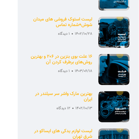
لیست استوک فروشی های میدان
شوش+شماره تماس
1402/10/28
1 دیدگاه
16 علت بوی بنزین در 206 و بهترین
روش‌های برطرف کردن آن
1403/06/18
1 دیدگاه
بهترین مارک واشر سر سیلندر در
ایران
1402/10/13
12 دیدگاه
لیست لوازم یدکی های ایساکو در
شرق تهران