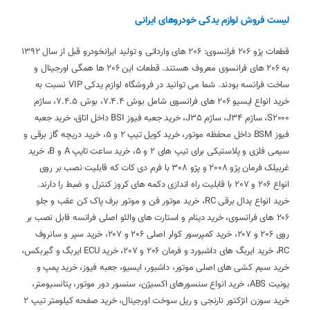
لیست فروش لوازم یدکی خودروهای ایرانی
قطعات پژو 206 فرانسوی: 206 های وارداتی و تولید ایرانخودرو قبل از سال 1392
به 206 های فرانسوی معروف هستند. قطعات این 206 ها همگی اورجینال و
ساخت فرانسه بودند. شما می توانید در فروشگاه لوازم یدکی VIP نسبت به
خرید انواع ایسیو 206 های فرانسوی شامل بوش 7.4.4، بوش 7.4.5، ساژم
S2000، ساژم J34، ساژم J35، خرید جعبه فیوز BSI داخل اتاق، خرید جعبه
فیوز BSM داخل محفظه موتور، خرید کویل تیپ 2 و 5، خرید دریچه گاز برقی و
سیمی فلزی و پلاستیکی برای تیپ های 2 و 5، خرید ساعت تایپ A و B، خرید
غربیلک فرمان پژو 2008 و پژو 308 با فرم دی کات که قابلیت نصب بر روی
انواع 206 و 207 با قابلیت راه اندازی دکمه های کروز کنترل و ضبط را دارند.
خرید انواع پدال برقی RC، خرید موتور فن و موتور برف پاک کن عقب و جلو
206 های فرانسوی، خرید دینام و استارت های والئو اصلی فرانسه قابل نصب بر
روی 206 و 207، خرید کمپرسور کولر اصلی 206 و 207، خرید سپر و سانروف
RC، خرید ایربگ های داشبورد و فرمان 206 و 207، خرید ECU ایربگ و گیربکس،
خرید سیم کشی های اصلی موتور، داشبور، ایسیو، جعبه فیوز، خرید پمپ و
یونیت ABS، خرید انواع سنسورهای اکسیژن، سنسور دور موتور، پتانسیومتر،
خرید سوزن انژکتور نارنجی و ریل سوخت اورجینال، خرید صفحه کیلومتر تیپ 2