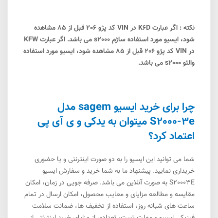
نکته : اگر عبارت K6D در VIN کد پژو 206 قبل از 85 مشاهده
شود، ایسیو مورد استفاده ساژم s2000 می باشد. اگر عبارت KFW
در VIN کد پژو 206 قبل از 85 مشاهده شود، ایسیو مورد استفاده
والئو s2000 می باشد.
چرا برای خرید ایسیو sagem مدل
S2000-3e میتوان به یدکی و ی آی پی
اعتماد کرد؟
شما می توانید این ایسیو را به دو صورت اینترنتی و یا حضوری
خریداری نمایید. پیشنهاد ما به شما خرید و سفارش ایسیو
S20003E به صورت آنلاین می باشد. صرفه جویی در زمان، امکان
مقایسه و مطالعه مزایای و معایب محصول، امکان ارسال در تمام
ساعت های شبانه روز، استفاده از تخفیف ها، ضمانت سلامت