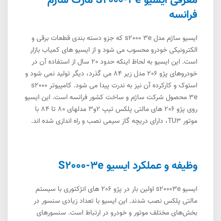
معرفی ایسیو S2000-3e مارک ساژم
فرانسه
ایسیو ساژم مدل s2000 3e که جزو دسته بندی قطعات برقی و
الکترونیکی خودرو محسوب می شود و از ایسیو های کمیاب بازار
است. این ایسیو به لحاظ اینکه حدود 20 سال از استفاده آن در
خودروهای پژو 206 مدل زیر 84 می گذرد، دیگر تولید نمی شود و
استوک و کارکرده آن نیز به ندرت پیدا می شود. کامپیوتر s2000
3e محصول شرکت ساژم و ساخت کشور فرانسه است. این ایسیو
روی پژو 206 های مالتی پلکس تیپ 2و3 مدلهای 80 تا 84 با
موتور TU3، دارای دریچه گاز سیمی نصب و راه اندازی شده اند.
وظیفه و عملکرد ایسیو S2000-3e
ایسیو s20003e اولین بار در پژو 206 های انژکتوری با سیستم
مالتی پلکس نصب شدند. این ایسیو با تعداد زیادی سنسور در
بخش‌های مختلف موتور و خودرو در ارتباط است. سنسورهای