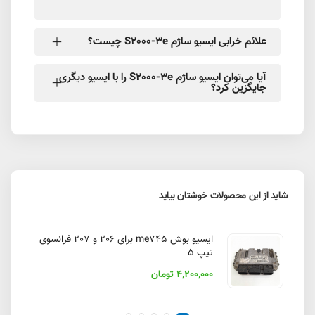
علائم خرابی ایسیو ساژم S2000-3e چیست؟
آیا می‌توان ایسیو ساژم S2000-3e را با ایسیو دیگری
جایگزین کرد؟
شاید از این محصولات خوشتان بیاید
ایسیو بوش me745 برای 206 و 207 فرانسوی
تیپ 5
4,200,000 تومان