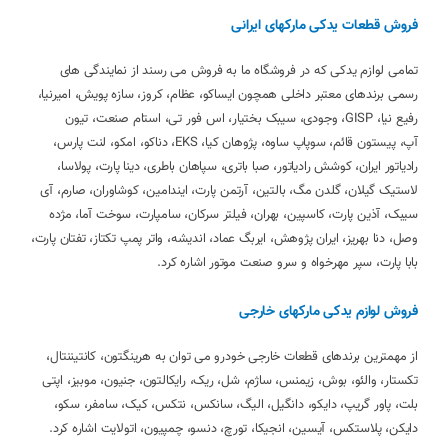
فروش قطعات یدکی مارکهای ایرانی
تمامی لوازم یدکی که در فروشگاه ما به فروش می رسند از نمایندگی های
رسمی برندهای معتبر داخلی همچون ایساکو، عظام، کروز، سازه پویش، امیرنیا،
رفیع نیا، GISP، وجودی، سیبک بختیار، اس فور تی، استام صنعت، تیون
آپ، پیستون قائم، سوپاپ ساوه، پژوهان کیا، EKS، دناکو، امکو، لنت پارس،
رادیاتور ایران، کوشش رادیاتور، صبا باتری، سپاهان باطری، دینا پارت، پولاسا،
لاستیک گیلان، گلدن مگ، بالتین، آرتمن پارت، ایندامین، کوشاوران، صارم، آی
سیبک، آذین پارت، کاسپین، بهران، فیلتر سرکان، سامپارت، سوخت آما، مژده
وصل، دنا بهریز، ایران پژوهش، ایربگ عماد، اندیشه، واتر پمپ تکتاز، تفتان پارت،
بابا پارت، سپر مهرخواه و سرو صنعت موتور اشاره کرد.
فروش لوازم یدکی مارکهای خارجی
از مهمترین برندهای قطعات خارجی خودرو می توان به هرینگتون، کانتیننتال،
تکستار، والئو، بوش، زیمنس، ساژم، شل، ریک، رایکالتون، جنیون، موبیز، اپتی
بلت، پاور گریپ، دایکو، دانگیل، الیگ، سانکس، نتکس، کیک، سامفر، سکو،
دایکن، پلاستکس، آیسین، انجیکا، تورچ، دنسو، چمپیون، اتولایت اشاره کرد.