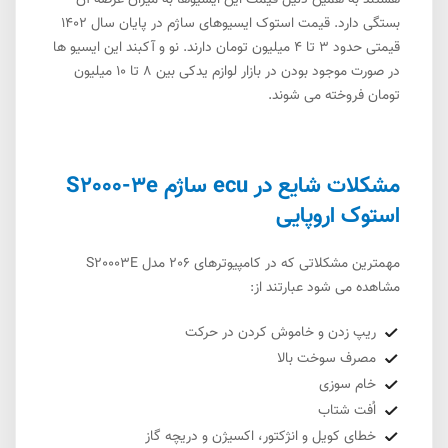
هستند به همین دلیل قیمت این ایسیوها به میزان عرضه آن
بستگی دارد. قیمت استوک ایسیوهای ساژم در پایان سال 1402
قیمتی حدود 3 تا 4 میلیون تومان دارند. نو و آکبند این ایسیو ها
در صورت موجود بودن در بازار لوازم یدکی بین 8 تا 10 میلیون
تومان فروخته می شوند.
مشکلات شایع در ecu ساژم S2000-3e
استوک اروپایی
مهمترین مشکلاتی که در کامپیوترهای 206 مدل S20003E
مشاهده می شود عبارتند از:
ریپ زدن و خاموش کردن در حرکت
مصرف سوخت بالا
خام سوزی
اُفت شتاب
خطای کویل و انژکتور، اکسیژن و دریچه گاز