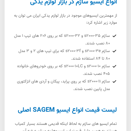
انواع ایسیو ساژم در بازار لوازم یدکی
از مهمترین ایسیوهای موجود در بازار لوازم یدکی ایران می توان به
موارد زیر اشاره کرد:
ساژم s2000-35 و s2000-32 که بر روی 206 های تیپ 1 مدل
80 نصب شدند.
ساژم s2000-3e و s2000-3f که برای تیپ های 2 و 3 مدل
80 تا 84 استفاده شدند.
ساژم s2000-10 و s2000-10LC که بر روی خودروهای خانواده
405 نصب شدند.
ساژم s2000-11 که بر روی پراید، پیکان و آردی های انژکتوری
مدل پایین نصب شدند.
لیست قیمت انواع ایسیو SAGEM اصلی
تمام ایسیو های ساژم به لحاظ اینکه قدیمی هستند بسیار کمیاب