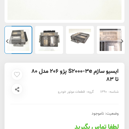
ایسیو ساژم S2000-3e پژو 206 مدل 80
تا 83
شناسه:
1390
گروه:
قطعات موتور خودرو
وضعیت:
ناموجود
لطفا تماس بگیرید