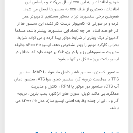
خودرو اطلاعات را به این ecu ارسال می‌کنند و براساس این
اطلاعات، دستوری از طرف ecu به سنسورها ارسال می شود.
همچنین برخی سنسورها نیز با دستور مستقیم کامپیوتر عمل
کرده و در صورتی که کامپیوتر درست کار نکند، این سنسور ها از
کار خواهند افتاد. هر چه تعداد این سنسورها بیشتر باشد، مسلماً
کامپیوتر درک بهتری از شرایط موتور پیدا کرده و می تواند شرایط
بحرانی کارکرد موتور را بهتر تشخیص دهد. ایسیو s20003e وظیفه
مدیریت سنسورهایی زیر را در پژو 206 بر عهده دارد که اختلال در
ایسیو باعث بروز مشکل در آنها میشود.
سنسور اکسیژن، سنسور فشار داخل مانیفولد یا MAP، سنسور
TPS یا موقعیت دریچه گاز، سنسور دمای هوا ATS، سنسور دمای
آب CTS، سنسور دور موتور یا RPM ، کنترل و مدیریت
عملگرهایی مانند کویل، سوزن های انژکتور، پمپ بنزین، دریچه
گاز و ... نیز از جمله وظایف اصلی ایسیو ساژم مدل s20003e می
باشد.