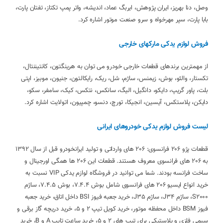
وصل، دنا بهریز، ایران پژوهش، ایربگ عماد، اندیشه، واتر پمپ تکتاز، تفتان پارت،
بابا پارت، سپر مهرخواه و سرو صنعت موتور اشاره کرد.
فروش لوازم یدکی مارکهای خارجی
از مهمترین برندهای قطعات خارجی خودرو می توان به هرینگتون، کانتیننتال،
تکستار، والئو، بوش، زیمنس، ساژم، شل، ریک، رایکالتون، جنیون، موبیز، اپتی
بلت، پاور گریپ، دایکو، دانگیل، الیگ، سانکس، نتکس، کیک، سامفر، سکو،
دایکن، پلاستکس، آیسین، انجیکا، تورچ، دنسو، چمپیون، اتولایت اشاره کرد.
لیست فروش لوازم یدکی خودروهای ایرانی
قطعات پژو 206 فرانسوی: 206 های وارداتی و تولید ایرانخودرو قبل از سال 1392
به 206 های فرانسوی معروف هستند. قطعات این 206 ها همگی اورجینال و
ساخت فرانسه بودند. شما می توانید در فروشگاه لوازم یدکی VIP نسبت به
خرید انواع ایسیو 206 های فرانسوی شامل بوش 7.4.4، بوش 7.4.5، ساژم
S2000، ساژم J34، ساژم J35، خرید جعبه فیوز BSI داخل اتاق، خرید جعبه
فیوز BSM داخل محفظه موتور، خرید کویل تیپ 2 و 5، خرید دریچه گاز برقی و
سیمی فلزی و پلاستیکی برای تیپ های 2 و 5، خرید ساعت تایپ A و B، خرید