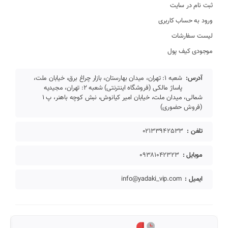
ثبت نام در سایت
ورود به حساب کاربری
لیست سفارشات
موجودی کیف پول
آدرس:
شعبه 1: تهران، میدان بهارستان، بازار چراغ برق، خیابان ملت،
پاساژ مالکی (فروشگاه اینترنتی) شعبه 2: تهران، مجیدیه
شمالی، میدان ملت، خیابان امیر کیانوش، نبش کوچه باهنر، پ 1
(فروش حضوری)
تلفن :
02133942533
موبایل :
09381042323
ایمیل :
info@yadaki_vip.com