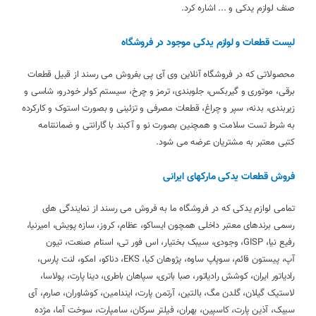
صنف لوازم یدکی و ... اشاره کرد.
لیست قطعات و لوازم یدکی موجود در فروشگاه
محصولاتی که در فروشگاه آنلاین وی آی پی بفروش می رسند از قبیل قطعات
برقی، موتوری و گیربکس، جلوبندی، ترمز و چرخ، سیستم کولر خودرو، شاسی و
زیربندی، بدنه، سپر و چراغ، قطعات مصرفی و تزئینی و بصورت استوک و کارکرده
به شرط تست سلامت و همچنین بصورت نو و آکبند با گارانتی و ضمانتنامه
کتبی معتبر به مشتریان عرضه می شود.
فروش قطعات یدکی مارکهای ایرانی
تمامی لوازم یدکی که در فروشگاه ما به فروش می رسند از نمایندگی های
رسمی برندهای معتبر داخلی همچون ایساکو، عظام، کروز، سازه پویش، امیرنیا،
رفیع نیا، GISP، وجودی، سیبک بختیار، اس فور تی، استام صنعت، تیون
آپ، پیستون قائم، سوپاپ ساوه، پژوهان کیا، EKS، دناکو، امکو، لنت پارس،
رادیاتور ایران، کوشش رادیاتور، صبا باتری، سپاهان باطری، دینا پارت، پولاسا،
لاستیک گیلان، گلدن مگ، بالتین، آرتمن پارت، ایندامین، کوشاوران، صارم، آی
سیبک، آذین پارت، کاسپین، بهران، فیلتر سرکان، سامپارت، سوخت آما، مژده