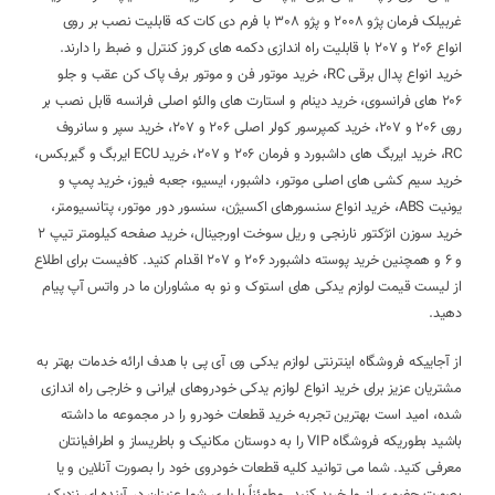
غربیلک فرمان پژو 2008 و پژو 308 با فرم دی کات که قابلیت نصب بر روی
انواع 206 و 207 با قابلیت راه اندازی دکمه های کروز کنترل و ضبط را دارند.
خرید انواع پدال برقی RC، خرید موتور فن و موتور برف پاک کن عقب و جلو
206 های فرانسوی، خرید دینام و استارت های والئو اصلی فرانسه قابل نصب بر
روی 206 و 207، خرید کمپرسور کولر اصلی 206 و 207، خرید سپر و سانروف
RC، خرید ایربگ های داشبورد و فرمان 206 و 207، خرید ECU ایربگ و گیربکس،
خرید سیم کشی های اصلی موتور، داشبور، ایسیو، جعبه فیوز، خرید پمپ و
یونیت ABS، خرید انواع سنسورهای اکسیژن، سنسور دور موتور، پتانسیومتر،
خرید سوزن انژکتور نارنجی و ریل سوخت اورجینال، خرید صفحه کیلومتر تیپ 2
و 6 و همچنین خرید پوسته داشبورد 206 و 207 اقدام کنید. کافیست برای اطلاع
از لیست قیمت لوازم یدکی های استوک و نو به مشاوران ما در واتس آپ پیام
دهید.
از آجاییکه فروشگاه اینترنتی لوازم یدکی وی آی پی با هدف ارائه خدمات بهتر به
مشتریان عزیز برای خرید انواع لوازم یدکی خودروهای ایرانی و خارجی راه اندازی
شده، امید است بهترین تجربه خرید قطعات خودرو را در مجموعه ما داشته
باشید بطوریکه فروشگاه VIP را به دوستان مکانیک و باطریساز و اطرافیانتان
معرفی کنید. شما می توانید کلیه قطعات خودروی خود را بصورت آنلاین و یا