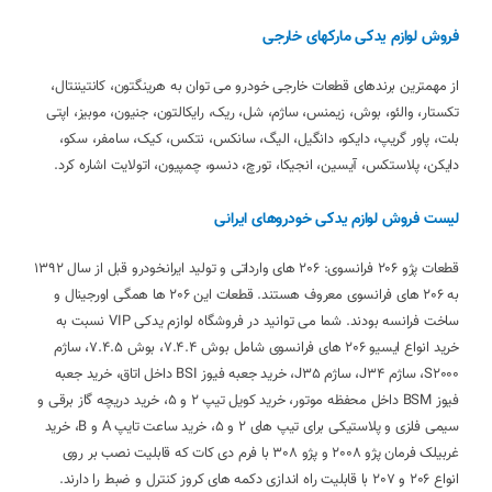
فروش لوازم یدکی مارکهای خارجی
از مهمترین برندهای قطعات خارجی خودرو می توان به هرینگتون، کانتیننتال،
تکستار، والئو، بوش، زیمنس، ساژم، شل، ریک، رایکالتون، جنیون، موبیز، اپتی
بلت، پاور گریپ، دایکو، دانگیل، الیگ، سانکس، نتکس، کیک، سامفر، سکو،
دایکن، پلاستکس، آیسین، انجیکا، تورچ، دنسو، چمپیون، اتولایت اشاره کرد.
لیست فروش لوازم یدکی خودروهای ایرانی
قطعات پژو 206 فرانسوی: 206 های وارداتی و تولید ایرانخودرو قبل از سال 1392
به 206 های فرانسوی معروف هستند. قطعات این 206 ها همگی اورجینال و
ساخت فرانسه بودند. شما می توانید در فروشگاه لوازم یدکی VIP نسبت به
خرید انواع ایسیو 206 های فرانسوی شامل بوش 7.4.4، بوش 7.4.5، ساژم
S2000، ساژم J34، ساژم J35، خرید جعبه فیوز BSI داخل اتاق، خرید جعبه
فیوز BSM داخل محفظه موتور، خرید کویل تیپ 2 و 5، خرید دریچه گاز برقی و
سیمی فلزی و پلاستیکی برای تیپ های 2 و 5، خرید ساعت تایپ A و B، خرید
غربیلک فرمان پژو 2008 و پژو 308 با فرم دی کات که قابلیت نصب بر روی
انواع 206 و 207 با قابلیت راه اندازی دکمه های کروز کنترل و ضبط را دارند.