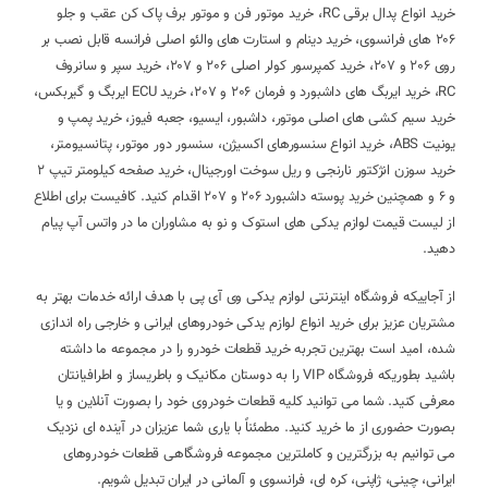
خرید انواع پدال برقی RC، خرید موتور فن و موتور برف پاک کن عقب و جلو
206 های فرانسوی، خرید دینام و استارت های والئو اصلی فرانسه قابل نصب بر
روی 206 و 207، خرید کمپرسور کولر اصلی 206 و 207، خرید سپر و سانروف
RC، خرید ایربگ های داشبورد و فرمان 206 و 207، خرید ECU ایربگ و گیربکس،
خرید سیم کشی های اصلی موتور، داشبور، ایسیو، جعبه فیوز، خرید پمپ و
یونیت ABS، خرید انواع سنسورهای اکسیژن، سنسور دور موتور، پتانسیومتر،
خرید سوزن انژکتور نارنجی و ریل سوخت اورجینال، خرید صفحه کیلومتر تیپ 2
و 6 و همچنین خرید پوسته داشبورد 206 و 207 اقدام کنید. کافیست برای اطلاع
از لیست قیمت لوازم یدکی های استوک و نو به مشاوران ما در واتس آپ پیام
دهید.
از آجاییکه فروشگاه اینترنتی لوازم یدکی وی آی پی با هدف ارائه خدمات بهتر به
مشتریان عزیز برای خرید انواع لوازم یدکی خودروهای ایرانی و خارجی راه اندازی
شده، امید است بهترین تجربه خرید قطعات خودرو را در مجموعه ما داشته
باشید بطوریکه فروشگاه VIP را به دوستان مکانیک و باطریساز و اطرافیانتان
معرفی کنید. شما می توانید کلیه قطعات خودروی خود را بصورت آنلاین و یا
بصورت حضوری از ما خرید کنید. مطمئناً با یاری شما عزیزان در آینده ای نزدیک
می توانیم به بزرگترین و کاملترین مجموعه فروشگاهی قطعات خودروهای
ایرانی، چینی، ژاپنی، کره ای، فرانسوی و آلمانی در ایران تبدیل شویم.