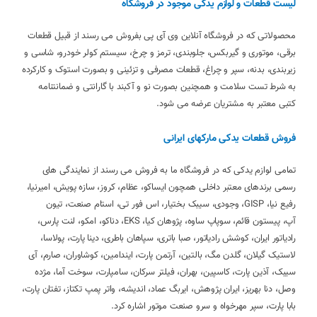
لیست قطعات و لوازم یدکی موجود در فروشگاه
محصولاتی که در فروشگاه آنلاین وی آی پی بفروش می رسند از قبیل قطعات
برقی، موتوری و گیربکس، جلوبندی، ترمز و چرخ، سیستم کولر خودرو، شاسی و
زیربندی، بدنه، سپر و چراغ، قطعات مصرفی و تزئینی و بصورت استوک و کارکرده
به شرط تست سلامت و همچنین بصورت نو و آکبند با گارانتی و ضمانتنامه
کتبی معتبر به مشتریان عرضه می شود.
فروش قطعات یدکی مارکهای ایرانی
تمامی لوازم یدکی که در فروشگاه ما به فروش می رسند از نمایندگی های
رسمی برندهای معتبر داخلی همچون ایساکو، عظام، کروز، سازه پویش، امیرنیا،
رفیع نیا، GISP، وجودی، سیبک بختیار، اس فور تی، استام صنعت، تیون
آپ، پیستون قائم، سوپاپ ساوه، پژوهان کیا، EKS، دناکو، امکو، لنت پارس،
رادیاتور ایران، کوشش رادیاتور، صبا باتری، سپاهان باطری، دینا پارت، پولاسا،
لاستیک گیلان، گلدن مگ، بالتین، آرتمن پارت، ایندامین، کوشاوران، صارم، آی
سیبک، آذین پارت، کاسپین، بهران، فیلتر سرکان، سامپارت، سوخت آما، مژده
وصل، دنا بهریز، ایران پژوهش، ایربگ عماد، اندیشه، واتر پمپ تکتاز، تفتان پارت،
بابا پارت، سپر مهرخواه و سرو صنعت موتور اشاره کرد.