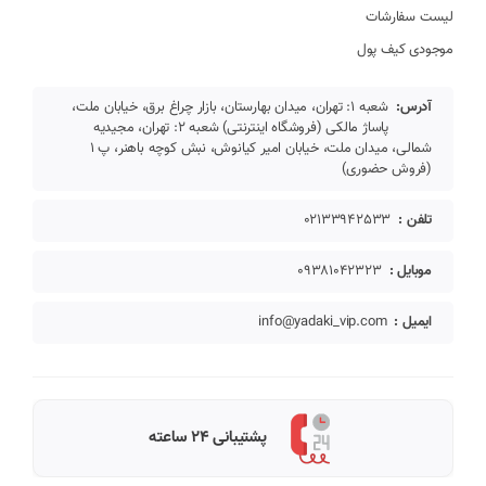
لیست سفارشات
موجودی کیف پول
آدرس:
شعبه 1: تهران، میدان بهارستان، بازار چراغ برق، خیابان ملت،
پاساژ مالکی (فروشگاه اینترنتی) شعبه 2: تهران، مجیدیه
شمالی، میدان ملت، خیابان امیر کیانوش، نبش کوچه باهنر، پ 1
(فروش حضوری)
تلفن :
02133942533
موبایل :
09381042323
ایمیل :
info@yadaki_vip.com
پشتیبانی 24 ساعته