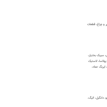
 و چراغ، قطعات
مایندگی های رسمی برندهای معتبر داخلی همچون ایساکو، عظام، کروز، سازه پویش، امیرنیا، رفیع نیا، GISP، وجودی، سیبک بختیار،
 دینا پارت، پولاسا، لاستیک
 ایربگ عماد،
، دانگیل، الیگ،