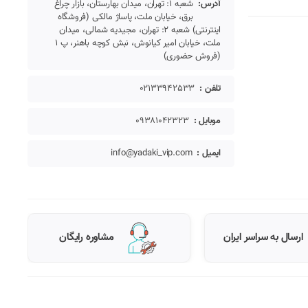
آدرس:
شعبه 1: تهران، میدان بهارستان، بازار چراغ
برق، خیابان ملت، پاساژ مالکی (فروشگاه
اینترنتی) شعبه 2: تهران، مجیدیه شمالی، میدان
ملت، خیابان امیر کیانوش، نبش کوچه باهنر، پ 1
(فروش حضوری)
تلفن :
02133942533
موبایل :
09381042323
ایمیل :
info@yadaki_vip.com
ارسال به سراسر ایران
مشاوره رایگان