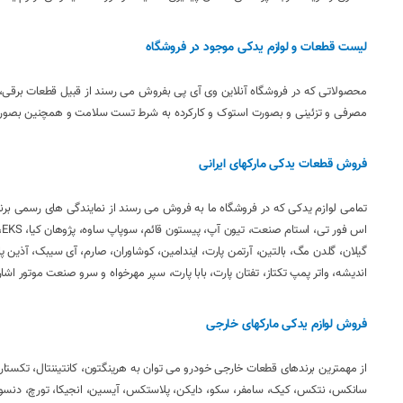
لیست قطعات و لوازم یدکی موجود در فروشگاه
محصولاتی که در فروشگاه آنلاین وی آی پی بفروش می رسند از قبیل قطعات برقی، 
مصرفی و تزئینی و بصورت استوک و کارکرده به شرط تست سلامت و همچنین بصورت نو
فروش قطعات یدکی مارکهای ایرانی
ا
گیلان، گلدن مگ، بالتین، آرتمن پارت، ایندامین، کوشاوران، صارم، آی سیبک، آذین پا
اندیشه، واتر پمپ تکتاز، تفتان پارت، بابا پارت، سپر مهرخواه و سرو صنعت موتور اشار
فروش لوازم یدکی مارکهای خارجی
از مهمترین برندهای قطعات خارجی خودرو می توان به هرینگتون، کانتیننتال، تکستار، 
سانکس، نتکس، کیک، سامفر، سکو، دایکن، پلاستکس، آیسین، انجیکا، تورچ، دنسو، چ