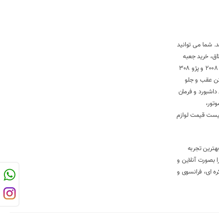
ا همگی اورجینال و ساخت فرانسه بودند. شما می توانید
های فرانسوی شامل بوش 7.4.4، بوش 7.4.5، ساژم S2000، ساژم J34، ساژم J35، خرید جعبه فیوز BSI داخل اتاق، خرید جعبه
فیوز BSM داخل محفظه موتور، خرید کویل تیپ 2 و 5، خرید دریچه گاز برقی و سیمی فلزی و پلاستیکی برای تیپ های 2 و 5، خرید ساعت تایپ A و B، خرید غربیلک فرمان پژو 2008 و پژو 308
رقی RC، خرید موتور فن و موتور برف پاک کن عقب و جلو
رید کمپرسور کولر اصلی 206 و 207، خرید سپر و سانروف RC، خرید ایربگ های داشبورد و فرمان
سنسور دور موتور،
2 و 207 اقدام کنید. کافیست برای اطلاع از لیست قیمت لوازم
بهترین تجربه
روی خود را بصورت آنلاین و
ره ای، فرانسوی و