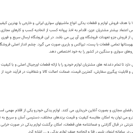
بزرگترین و بهترین فروشگاه اینترنتی لوازم یدکی خودرو با نام وی آی پی در سال 1400 با هدف فروش لوازم و قطعات یدکی انواع ماشینهای سواری ایرانی و خارجی با 
س اعتماد بیشتر مشتریان عزیز، اقدام به اخذ پروانه کسب از اتحادیه کسب و کارهای مجازی و
از فروش جزو تعهدات فروشگاه وی آی پی می باشد. در این فروشگاه ارسال سریع و فوری 
ران امکانپذیر است. برای شهرستانها تمامی قطعات با پست، تیپاکس و باربری صورت می گیرد. چشم انداز اصلی فرو
 مجرب فروش، سعی دارد تا تمام دغدغه های مشتریان لوازم خودرو را با ارائه قطعات اورجینال اصلی و با کیفی
حل و قابلیت پیگیری سفارش، کمترین قیمت، ضمانت اصالت کالا و شفافیت در فرآیند خرید از
 از مایحتاج رومزمره خود را از طریق فضای مجازی و بصورت آنلاین خریداری می کنند. لوازم یدکی خودرو یکی از اقلام مه
ات خودرو می توان به امکان مقایسه کیفیت و قیمت برندهای مختلف، دسترسی آسان و سریع به
ترنتی در قبال گارانتی و ضمانتنامه های قطعات، امکان برگشت لوازم یدکی در صورت خرابی 
در سامانه اینماد، پلیس فتا و اتحادیه صنف لوازم یدکی و ... اشاره کرد.