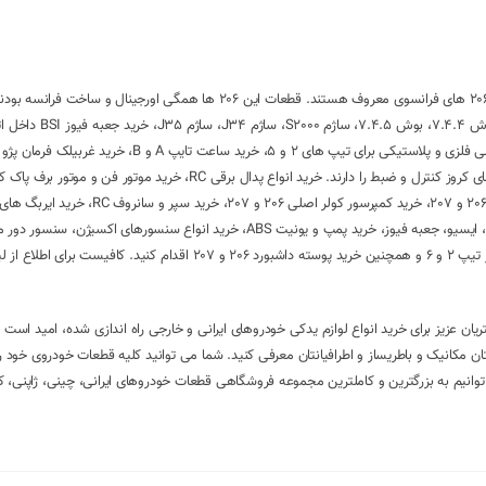
قطعات پژو 206 فرانسوی: 206 های وارداتی و تولید ایرانخودرو قبل از سال 1392 به 206 های فرانسوی معروف هستند. قطعات این 206 ه
در فروشگاه لوازم یدکی VIP نسبت به خرید انواع ایسیو 206 
با فرم دی کات که قابلیت نصب بر روی انواع 206 و 207 با قابلیت راه اندازی دکمه های کروز کنترل و ضبط را دارند. خرید انواع پدال ب
206 های فرانسوی، خرید دینام و استارت های والئو اصلی فرانسه قابل نصب بر روی 206 و 207، خ
206 و 207، خرید ECU ایربگ و گیربکس، خرید سیم کشی های اصلی موتور، داشبور، ایسیو، جعبه فیوز، خرید پمپ و یونیت ABS، خرید انواع سنسورهای اکسیژن، 
پتانسیومتر، خرید سوزن انژکتور نارنجی و ریل سوخت اورجینال، خرید صفحه کیلومتر تیپ 2 و 6 و همچنین خرید پوسته داشبورد 06
یان عزیز برای خرید انواع لوازم یدکی خودروهای ایرانی و خارجی راه اندازی شده، امید است 
 را در مجموعه ما داشته باشید بطوریکه فروشگاه VIP را به دوستان مکانیک و باطریساز و اطرافیانتان معرفی کنید. شما می توانید کلیه قطعات خود
ی توانیم به بزرگترین و کاملترین مجموعه فروشگاهی قطعات خودروهای ایرانی، چینی، ژاپنی، ک