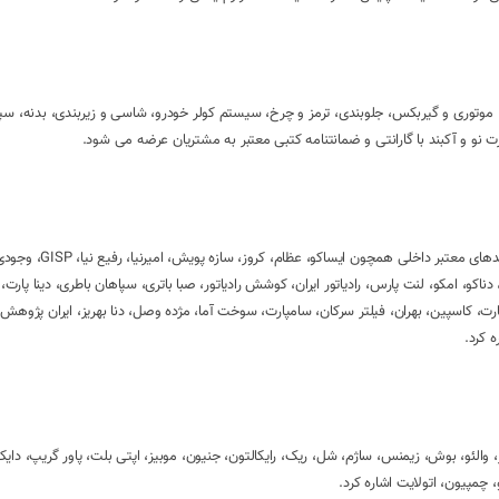
موتوری و گیربکس، جلوبندی، ترمز و چرخ، سیستم کولر خودرو، شاسی و زیربندی، بدنه، سپر
 و آکبند با گارانتی و ضمانتنامه کتبی معتبر به مشتریان عرضه می شود.
تمامی لوازم یدکی که در فروشگاه ما به فروش می رسند از ن
س فور تی، استام صنعت، تیون آپ، پیستون قائم، سوپاپ ساوه، پژوهان کیا، EKS، دناکو، امکو، لنت پارس، رادیاتور ایران، کوشش رادیاتور، صبا باتری، سپاهان باطری،
رت، کاسپین، بهران، فیلتر سرکان، سامپارت، سوخت آما، مژده وصل، دنا بهریز، ایران پژوهش،
ه کرد.
والئو، بوش، زیمنس، ساژم، شل، ریک، رایکالتون، جنیون، موبیز، اپتی بلت، پاور گریپ، دایکو
مپیون، اتولایت اشاره کرد.