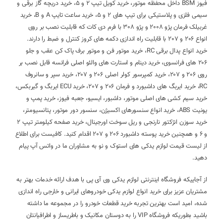
فیوز BSM داخل محفظه موتور، خرید کویل تیپ 2 و 5، خرید دریچه گاز برقی و
سیمی فلزی و پلاستیکی برای تیپ های 2 و 5، خرید ساعت تایپ A و B، خرید
غربیلک فرمان پژو 2008 و پژو 308 با فرم دی کات که قابلیت نصب بر روی
انواع 206 و 207 با قابلیت راه اندازی دکمه های کروز کنترل و ضبط را دارند.
خرید انواع پدال برقی RC، خرید موتور فن و موتور برف پاک کن عقب و جلو
206 های فرانسوی، خرید دینام و استارت های والئو اصلی فرانسه قابل نصب بر
روی 206 و 207، خرید کمپرسور کولر اصلی 206 و 207، خرید سپر و سانروف
RC، خرید ایربگ های داشبورد و فرمان 206 و 207، خرید ECU ایربگ و گیربکس،
خرید سیم کشی های اصلی موتور، داشبور، ایسیو، جعبه فیوز، خرید پمپ و
یونیت ABS، خرید انواع سنسورهای اکسیژن، سنسور دور موتور، پتانسیومتر،
خرید سوزن انژکتور نارنجی و ریل سوخت اورجینال، خرید صفحه کیلومتر تیپ 2
و 6 و همچنین خرید پوسته داشبورد 206 و 207 اقدام کنید. کافیست برای اطلاع
از لیست قیمت لوازم یدکی های استوک و نو به مشاوران ما در واتس آپ پیام
دهید.
از آجاییکه فروشگاه اینترنتی لوازم یدکی وی آی پی با هدف ارائه خدمات بهتر به
مشتریان عزیز برای خرید انواع لوازم یدکی خودروهای ایرانی و خارجی راه اندازی
شده، امید است بهترین تجربه خرید قطعات خودرو را در مجموعه ما داشته
باشید بطوریکه فروشگاه VIP را به دوستان مکانیک و باطریساز و اطرافیانتان