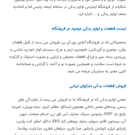
شکایات از فروشگاه اینترنتی لوازم یدکی در سامانه اینماد، پلیس فتا و اتحادیه
صنف لوازم یدکی و ... اشاره کرد.
لیست قطعات و لوازم یدکی موجود در فروشگاه
محصولاتی که در فروشگاه آنلاین وی آی پی بفروش می رسند از قبیل قطعات
برقی، موتوری و گیربکس، جلوبندی، ترمز و چرخ، سیستم کولر خودرو، شاسی و
زیربندی، بدنه، سپر و چراغ، قطعات مصرفی و تزئینی و بصورت استوک و کارکرده
به شرط تست سلامت و همچنین بصورت نو و آکبند با گارانتی و ضمانتنامه
کتبی معتبر به مشتریان عرضه می شود.
فروش قطعات یدکی مارکهای ایرانی
تمامی لوازم یدکی که در فروشگاه ما به فروش می رسند از نمایندگی های
رسمی برندهای معتبر داخلی همچون ایساکو، عظام، کروز، سازه پویش، امیرنیا،
رفیع نیا، GISP، وجودی، سیبک بختیار، اس فور تی، استام صنعت، تیون
آپ، پیستون قائم، سوپاپ ساوه، پژوهان کیا، EKS، دناکو، امکو، لنت پارس،
رادیاتور ایران، کوشش رادیاتور، صبا باتری، سپاهان باطری، دینا پارت، پولاسا،