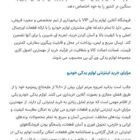
سنگین در کشور را به خود اختصاص دهد.
فروشگاه آنلاین لوازم یدکی VIP با برخورداری از تیم متخصص و مجرب فروش،
سعی دارد تا تمام دغدغه های مشتریان لوازم خودرو را با ارائه قطعات اورجینال
اصلی و با کیفیت بالا و آسان کردن خرید، تجربه ای شیرین را برای آنها تضمین
کند. ارسال سریع و ایمن، پرداخت در محل و قابلیت پیگیری سفارش، کمترین
قیمت، ضمانت اصالت کالا و شفافیت در فرآیند خرید از مهمترین اصول کاری
مجموعه لوازم یدکی وی آی پی محسوب می شوند.
مزایای خرید اینترنتی لوازم یدکی خودرو
جالب است بدانید امروزه مردم ایران بیش از 80% از مایحتاج رومزمره خود را از
طریق فضای مجازی و بصورت آنلاین خریداری می کنند. لوازم یدکی خودرو یکی
از اقلام مهمی است که مردم تمایل زیادی به خرید اینترنتی آن دارند. از مهمترین
مزایای خرید اینترنتی لوازم و قطعات خودرو می توان به امکان مقایسه کیفیت و
قیمت برندهای مختلف، دسترسی آسان و سریع به تمام محصولات برندهای
ایرانی و خارجی، تحویل فوری و آسان قطعات، پاسخگو بودن فروشگاههای
اینترنتی در قبال گارانتی و ضمانتنامه های قطعات، امکان برگشت لوازم یدکی در
صورت خرابی و یا نقص فنی و ظاهری و دریافت وجه پرداختی، امکان پیگیری