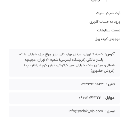
ثبت نام در سایت
ورود به حساب کاربری
لیست سفارشات
موجودی کیف پول
آدرس:
شعبه 1: تهران، میدان بهارستان، بازار چراغ برق، خیابان ملت،
پاساژ مالکی (فروشگاه اینترنتی) شعبه 2: تهران، مجیدیه
شمالی، میدان ملت، خیابان امیر کیانوش، نبش کوچه باهنر، پ 1
(فروش حضوری)
تلفن :
02133942533
موبایل :
09381042323
ایمیل :
info@yadaki_vip.com