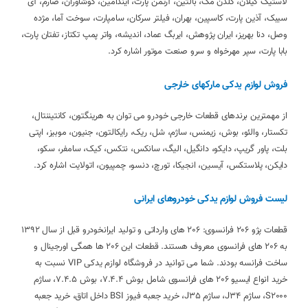
لاستیک گیلان، گلدن مگ، بالتین، آرتمن پارت، ایندامین، کوشاوران، صارم، آی
سیبک، آذین پارت، کاسپین، بهران، فیلتر سرکان، سامپارت، سوخت آما، مژده
وصل، دنا بهریز، ایران پژوهش، ایربگ عماد، اندیشه، واتر پمپ تکتاز، تفتان پارت،
بابا پارت، سپر مهرخواه و سرو صنعت موتور اشاره کرد.
فروش لوازم یدکی مارکهای خارجی
از مهمترین برندهای قطعات خارجی خودرو می توان به هرینگتون، کانتیننتال،
تکستار، والئو، بوش، زیمنس، ساژم، شل، ریک، رایکالتون، جنیون، موبیز، اپتی
بلت، پاور گریپ، دایکو، دانگیل، الیگ، سانکس، نتکس، کیک، سامفر، سکو،
دایکن، پلاستکس، آیسین، انجیکا، تورچ، دنسو، چمپیون، اتولایت اشاره کرد.
لیست فروش لوازم یدکی خودروهای ایرانی
قطعات پژو 206 فرانسوی: 206 های وارداتی و تولید ایرانخودرو قبل از سال 1392
به 206 های فرانسوی معروف هستند. قطعات این 206 ها همگی اورجینال و
ساخت فرانسه بودند. شما می توانید در فروشگاه لوازم یدکی VIP نسبت به
خرید انواع ایسیو 206 های فرانسوی شامل بوش 7.4.4، بوش 7.4.5، ساژم
S2000، ساژم J34، ساژم J35، خرید جعبه فیوز BSI داخل اتاق، خرید جعبه