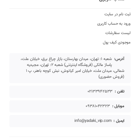
ثبت نام در سایت
ورود به حساب کاربری
لیست سفارشات
موجودی کیف پول
آدرس:
شعبه 1: تهران، میدان بهارستان، بازار چراغ برق، خیابان ملت،
پاساژ مالکی (فروشگاه اینترنتی) شعبه 2: تهران، مجیدیه
شمالی، میدان ملت، خیابان امیر کیانوش، نبش کوچه باهنر، پ 1
(فروش حضوری)
تلفن :
02133942533
موبایل :
09381042323
ایمیل :
info@yadaki_vip.com