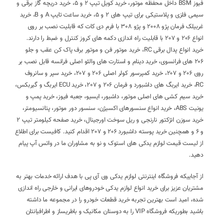
فیوز BSM داخل محفظه موتور، خرید کویل تیپ 2 و 5، خرید دریچه گاز برقی و
سیمی فلزی و پلاستیکی برای تیپ های 2 و 5، خرید ساعت تایپ A و B، خرید
غربیلک فرمان پژو 2008 و پژو 308 با فرم دی کات که قابلیت نصب بر روی
انواع 206 و 207 با قابلیت راه اندازی دکمه های کروز کنترل و ضبط را دارند.
خرید انواع پدال برقی RC، خرید موتور فن و موتور برف پاک کن عقب و جلو
206 های فرانسوی، خرید دینام و استارت های والئو اصلی فرانسه قابل نصب بر
روی 206 و 207، خرید کمپرسور کولر اصلی 206 و 207، خرید سپر و سانروف
RC، خرید ایربگ های داشبورد و فرمان 206 و 207، خرید ECU ایربگ و گیربکس،
خرید سیم کشی های اصلی موتور، داشبور، ایسیو، جعبه فیوز، خرید پمپ و
یونیت ABS، خرید انواع سنسورهای اکسیژن، سنسور دور موتور، پتانسیومتر،
خرید سوزن انژکتور نارنجی و ریل سوخت اورجینال، خرید صفحه کیلومتر تیپ 2
و 6 و همچنین خرید پوسته داشبورد 206 و 207 اقدام کنید. کافیست برای اطلاع
از لیست قیمت لوازم یدکی های استوک و نو به مشاوران ما در واتس آپ پیام
دهید.
از آجاییکه فروشگاه اینترنتی لوازم یدکی وی آی پی با هدف ارائه خدمات بهتر به
مشتریان عزیز برای خرید انواع لوازم یدکی خودروهای ایرانی و خارجی راه اندازی
شده، امید است بهترین تجربه خرید قطعات خودرو را در مجموعه ما داشته
باشید بطوریکه فروشگاه VIP را به دوستان مکانیک و باطریساز و اطرافیانتان