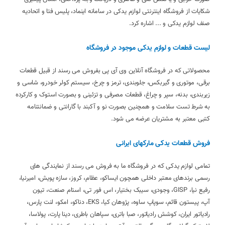
شکایات از فروشگاه اینترنتی لوازم یدکی در سامانه اینماد، پلیس فتا و اتحادیه
صنف لوازم یدکی و ... اشاره کرد.
لیست قطعات و لوازم یدکی موجود در فروشگاه
محصولاتی که در فروشگاه آنلاین وی آی پی بفروش می رسند از قبیل قطعات
برقی، موتوری و گیربکس، جلوبندی، ترمز و چرخ، سیستم کولر خودرو، شاسی و
زیربندی، بدنه، سپر و چراغ، قطعات مصرفی و تزئینی و بصورت استوک و کارکرده
به شرط تست سلامت و همچنین بصورت نو و آکبند با گارانتی و ضمانتنامه
کتبی معتبر به مشتریان عرضه می شود.
فروش قطعات یدکی مارکهای ایرانی
تمامی لوازم یدکی که در فروشگاه ما به فروش می رسند از نمایندگی های
رسمی برندهای معتبر داخلی همچون ایساکو، عظام، کروز، سازه پویش، امیرنیا،
رفیع نیا، GISP، وجودی، سیبک بختیار، اس فور تی، استام صنعت، تیون
آپ، پیستون قائم، سوپاپ ساوه، پژوهان کیا، EKS، دناکو، امکو، لنت پارس،
رادیاتور ایران، کوشش رادیاتور، صبا باتری، سپاهان باطری، دینا پارت، پولاسا،