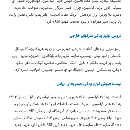
لاستیک گیلان، گلدن مگ، بالتین، آرتمن پارت، ایندامین، کوشاوران، صارم، آی
سیبک، آذین پارت، کاسپین، بهران، فیلتر سرکان، سامپارت، سوخت آما، مژده
وصل، دنا بهریز، ایران پژوهش، ایربگ عماد، اندیشه، واتر پمپ تکتاز، تفتان پارت،
بابا پارت، سپر مهرخواه و سرو صنعت موتور اشاره کرد.
فروش لوازم یدکی مارکهای خارجی
از مهمترین برندهای قطعات خارجی خودرو می توان به هرینگتون، کانتیننتال،
تکستار، والئو، بوش، زیمنس، ساژم، شل، ریک، رایکالتون، جنیون، موبیز، اپتی
بلت، پاور گریپ، دایکو، دانگیل، الیگ، سانکس، نتکس، کیک، سامفر، سکو،
دایکن، پلاستکس، آیسین، انجیکا، تورچ، دنسو، چمپیون، اتولایت اشاره کرد.
لیست فروش لوازم یدکی خودروهای ایرانی
قطعات پژو 206 فرانسوی: 206 های وارداتی و تولید ایرانخودرو قبل از سال 1392
به 206 های فرانسوی معروف هستند. قطعات این 206 ها همگی اورجینال و
ساخت فرانسه بودند. شما می توانید در فروشگاه لوازم یدکی VIP نسبت به
خرید انواع ایسیو 206 های فرانسوی شامل بوش 7.4.4، بوش 7.4.5، ساژم
S2000، ساژم J34، ساژم J35، خرید جعبه فیوز BSI داخل اتاق، خرید جعبه