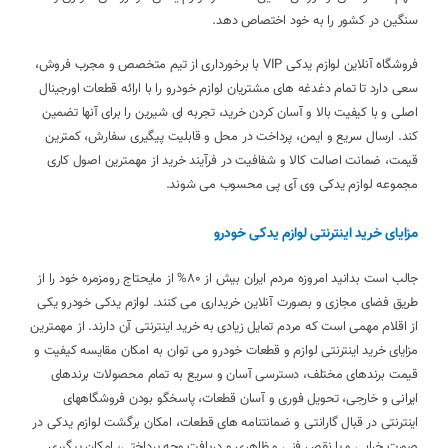
سنگین در کشور را به خود اختصاص دهد.
فروشگاه آنلاین لوازم یدکی VIP با برخورداری از تیم متخصص و مجرب فروش،
سعی دارد تا تمام دغدغه های مشتریان لوازم خودرو را با ارائه قطعات اورجینال
اصلی و با کیفیت بالا و آسان کردن خرید، تجربه ای شیرین را برای آنها تضمین
کند. ارسال سریع و ایمن، پرداخت در محل و قابلیت پیگیری سفارش، کمترین
قیمت، ضمانت اصالت کالا و شفافیت در فرآیند خرید از مهمترین اصول کاری
مجموعه لوازم یدکی وی آی پی محسوب می شوند.
مزایای خرید اینترنتی لوازم یدکی خودرو
جالب است بدانید امروزه مردم ایران بیش از 80% از مایحتاج رومزمره خود را از
طریق فضای مجازی و بصورت آنلاین خریداری می کنند. لوازم یدکی خودرو یکی
از اقلام مهمی است که مردم تمایل زیادی به خرید اینترنتی آن دارند. از مهمترین
مزایای خرید اینترنتی لوازم و قطعات خودرو می توان به امکان مقایسه کیفیت و
قیمت برندهای مختلف، دسترسی آسان و سریع به تمام محصولات برندهای
ایرانی و خارجی، تحویل فوری و آسان قطعات، پاسخگو بودن فروشگاههای
اینترنتی در قبال گارانتی و ضمانتنامه های قطعات، امکان برگشت لوازم یدکی در
صورت خرابی و یا نقص فنی و ظاهری و دریافت وجه پرداختی، امکان پیگیری