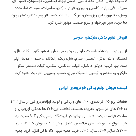
لاستیک گیلان، گلدن مگ، بالتین، آرتمن پارت، ایندامین، کوشاوران، صارم، آی
سیبک، آذین پارت، کاسپین، بهران، فیلتر سرکان، سامپارت، سوخت آما، مژده
وصل، دنا بهریز، ایران پژوهش، ایربگ عماد، اندیشه، واتر پمپ تکتاز، تفتان پارت،
بابا پارت، سپر مهرخواه و سرو صنعت موتور اشاره کرد.
فروش لوازم یدکی مارکهای خارجی
از مهمترین برندهای قطعات خارجی خودرو می توان به هرینگتون، کانتیننتال،
تکستار، والئو، بوش، زیمنس، ساژم، شل، ریک، رایکالتون، جنیون، موبیز، اپتی
بلت، پاور گریپ، دایکو، دانگیل، الیگ، سانکس، نتکس، کیک، سامفر، سکو،
دایکن، پلاستکس، آیسین، انجیکا، تورچ، دنسو، چمپیون، اتولایت اشاره کرد.
لیست فروش لوازم یدکی خودروهای ایرانی
قطعات پژو 206 فرانسوی: 206 های وارداتی و تولید ایرانخودرو قبل از سال 1392
به 206 های فرانسوی معروف هستند. قطعات این 206 ها همگی اورجینال و
ساخت فرانسه بودند. شما می توانید در فروشگاه لوازم یدکی VIP نسبت به
خرید انواع ایسیو 206 های فرانسوی شامل بوش 7.4.4، بوش 7.4.5، ساژم
S2000، ساژم J34، ساژم J35، خرید جعبه فیوز BSI داخل اتاق، خرید جعبه