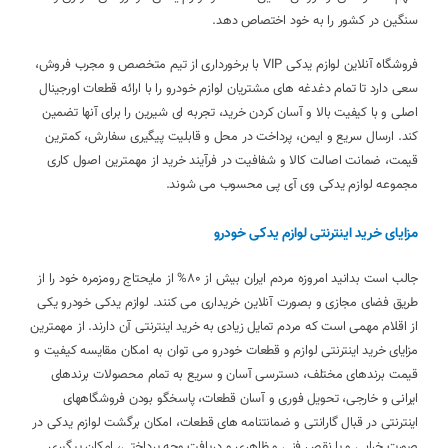
سنگین در کشور را به خود اختصاص دهد.
فروشگاه آنلاین لوازم یدکی VIP با برخورداری از تیم متخصص و مجرب فروش،
سعی دارد تا تمام دغدغه های مشتریان لوازم خودرو را با ارائه قطعات اورجینال
اصلی و با کیفیت بالا و آسان کردن خرید، تجربه ای شیرین را برای آنها تضمین
کند. ارسال سریع و ایمن، پرداخت در محل و قابلیت پیگیری سفارش، کمترین
قیمت، ضمانت اصالت کالا و شفافیت در فرآیند خرید از مهمترین اصول کاری
مجموعه لوازم یدکی وی آی پی محسوب می شوند.
مزایای خرید اینترنتی لوازم یدکی خودرو
جالب است بدانید امروزه مردم ایران بیش از 80% از مایحتاج رومزمره خود را از
طریق فضای مجازی و بصورت آنلاین خریداری می کنند. لوازم یدکی خودرو یکی
از اقلام مهمی است که مردم تمایل زیادی به خرید اینترنتی آن دارند. از مهمترین
مزایای خرید اینترنتی لوازم و قطعات خودرو می توان به امکان مقایسه کیفیت و
قیمت برندهای مختلف، دسترسی آسان و سریع به تمام محصولات برندهای
ایرانی و خارجی، تحویل فوری و آسان قطعات، پاسخگو بودن فروشگاههای
اینترنتی در قبال گارانتی و ضمانتنامه های قطعات، امکان برگشت لوازم یدکی در
صورت خرابی و یا نقص فنی و ظاهری و دریافت وجه پرداختی، امکان پیگیری