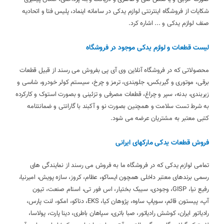
شکایات از فروشگاه اینترنتی لوازم یدکی در سامانه اینماد، پلیس فتا و اتحادیه
صنف لوازم یدکی و ... اشاره کرد.
لیست قطعات و لوازم یدکی موجود در فروشگاه
محصولاتی که در فروشگاه آنلاین وی آی پی بفروش می رسند از قبیل قطعات
برقی، موتوری و گیربکس، جلوبندی، ترمز و چرخ، سیستم کولر خودرو، شاسی و
زیربندی، بدنه، سپر و چراغ، قطعات مصرفی و تزئینی و بصورت استوک و کارکرده
به شرط تست سلامت و همچنین بصورت نو و آکبند با گارانتی و ضمانتنامه
کتبی معتبر به مشتریان عرضه می شود.
فروش قطعات یدکی مارکهای ایرانی
تمامی لوازم یدکی که در فروشگاه ما به فروش می رسند از نمایندگی های
رسمی برندهای معتبر داخلی همچون ایساکو، عظام، کروز، سازه پویش، امیرنیا،
رفیع نیا، GISP، وجودی، سیبک بختیار، اس فور تی، استام صنعت، تیون
آپ، پیستون قائم، سوپاپ ساوه، پژوهان کیا، EKS، دناکو، امکو، لنت پارس،
رادیاتور ایران، کوشش رادیاتور، صبا باتری، سپاهان باطری، دینا پارت، پولاسا،