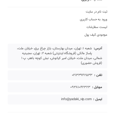
ثبت نام در سایت
ورود به حساب کاربری
لیست سفارشات
موجودی کیف پول
آدرس:
شعبه 1: تهران، میدان بهارستان، بازار چراغ برق، خیابان ملت،
پاساژ مالکی (فروشگاه اینترنتی) شعبه 2: تهران، مجیدیه
شمالی، میدان ملت، خیابان امیر کیانوش، نبش کوچه باهنر، پ 1
(فروش حضوری)
تلفن :
02133942533
موبایل :
09381042323
ایمیل :
info@yadaki_vip.com