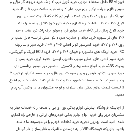
فیوز BSM داخل محفظه موتور، خرید کویل تیپ 2 و 5، خرید دریچه گاز برقی و
سیمی فلزی و پلاستیکی برای تیپ های 2 و 5، خرید ساعت تایپ A و B، خرید
غربیلک فرمان پژو 2008 و پژو 308 با فرم دی کات که قابلیت نصب بر روی
انواع 206 و 207 با قابلیت راه اندازی دکمه های کروز کنترل و ضبط را دارند.
خرید انواع پدال برقی RC، خرید موتور فن و موتور برف پاک کن عقب و جلو
206 های فرانسوی، خرید دینام و استارت های والئو اصلی فرانسه قابل نصب بر
روی 206 و 207، خرید کمپرسور کولر اصلی 206 و 207، خرید سپر و سانروف
RC، خرید ایربگ های داشبورد و فرمان 206 و 207، خرید ECU ایربگ و گیربکس،
خرید سیم کشی های اصلی موتور، داشبور، ایسیو، جعبه فیوز، خرید پمپ و
یونیت ABS، خرید انواع سنسورهای اکسیژن، سنسور دور موتور، پتانسیومتر،
خرید سوزن انژکتور نارنجی و ریل سوخت اورجینال، خرید صفحه کیلومتر تیپ 2
و 6 و همچنین خرید پوسته داشبورد 206 و 207 اقدام کنید. کافیست برای اطلاع
از لیست قیمت لوازم یدکی های استوک و نو به مشاوران ما در واتس آپ پیام
دهید.
از آجاییکه فروشگاه اینترنتی لوازم یدکی وی آی پی با هدف ارائه خدمات بهتر به
مشتریان عزیز برای خرید انواع لوازم یدکی خودروهای ایرانی و خارجی راه اندازی
شده، امید است بهترین تجربه خرید قطعات خودرو را در مجموعه ما داشته
باشید بطوریکه فروشگاه VIP را به دوستان مکانیک و باطریساز و اطرافیانتان