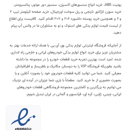
یونیت ABS، خرید انواع سنسورهای اکسیژن، سنسور دور موتور، پتانسیومتر،
خرید سوزن انژکتور نارنجی و ریل سوخت اورجینال، خرید صفحه کیلومتر تیپ 2
و 6 و همچنین خرید پوسته داشبورد 206 و 207 اقدام کنید. کافیست برای اطلاع
از لیست قیمت لوازم یدکی های استوک و نو به مشاوران ما در واتس آپ پیام
دهید.
از آجاییکه فروشگاه اینترنتی لوازم یدکی وی آی پی با هدف ارائه خدمات بهتر به
مشتریان عزیز برای خرید انواع لوازم یدکی خودروهای ایرانی و خارجی راه اندازی
شده، امید است بهترین تجربه خرید قطعات خودرو را در مجموعه ما داشته
باشید بطوریکه فروشگاه VIP را به دوستان مکانیک و باطریساز و اطرافیانتان
معرفی کنید. شما می توانید کلیه قطعات خودروی خود را بصورت آنلاین و یا
بصورت حضوری از ما خرید کنید. مطمئناً با یاری شما عزیزان در آینده ای نزدیک
می توانیم به بزرگترین و کاملترین مجموعه فروشگاهی قطعات خودروهای
ایرانی، چینی، ژاپنی، کره ای، فرانسوی و آلمانی در ایران تبدیل شویم.