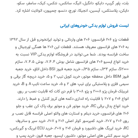
بلت، پاور گریپ، دایکو، دانگیل، الیگ، سانکس، نتکس، کیک، سامفر، سکو،
دایکن، پلاستکس، آیسین، انجیکا، تورچ، دنسو، چمپیون، اتولایت اشاره کرد.
لیست فروش لوازم یدکی خودروهای ایرانی
قطعات پژو 206 فرانسوی: 206 های وارداتی و تولید ایرانخودرو قبل از سال 1392
به 206 های فرانسوی معروف هستند. قطعات این 206 ها همگی اورجینال و
ساخت فرانسه بودند. شما می توانید در فروشگاه لوازم یدکی VIP نسبت به
خرید انواع ایسیو 206 های فرانسوی شامل بوش 7.4.4، بوش 7.4.5، ساژم
S2000، ساژم J34، ساژم J35، خرید جعبه فیوز BSI داخل اتاق، خرید جعبه
فیوز BSM داخل محفظه موتور، خرید کویل تیپ 2 و 5، خرید دریچه گاز برقی و
سیمی فلزی و پلاستیکی برای تیپ های 2 و 5، خرید ساعت تایپ A و B، خرید
غربیلک فرمان پژو 2008 و پژو 308 با فرم دی کات که قابلیت نصب بر روی
انواع 206 و 207 با قابلیت راه اندازی دکمه های کروز کنترل و ضبط را دارند.
خرید انواع پدال برقی RC، خرید موتور فن و موتور برف پاک کن عقب و جلو
206 های فرانسوی، خرید دینام و استارت های والئو اصلی فرانسه قابل نصب بر
روی 206 و 207، خرید کمپرسور کولر اصلی 206 و 207، خرید سپر و سانروف
RC، خرید ایربگ های داشبورد و فرمان 206 و 207، خرید ECU ایربگ و گیربکس،
خرید سیم کشی های اصلی موتور، داشبور، ایسیو، جعبه فیوز، خرید پمپ و