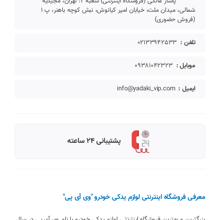
پاساژ مالکی (فروشگاه اینترنتی) شعبه 2: تهران، مجیدیه
شمالی، میدان ملت، خیابان امیر کیانوش، نبش کوچه باهنر، پ 1
(فروش حضوری)
تلفن :
02133942533
موبایل :
09381042323
ایمیل :
info@yadaki_vip.com
پشتیبانی 24 ساعته
معرفی فروشگاه اینترنتی لوازم یدکی خودرو "وی آی پی"
بزرگترین و بهترین فروشگاه اینترنتی لوازم یدکی خودرو با نام وی آی پی در سال