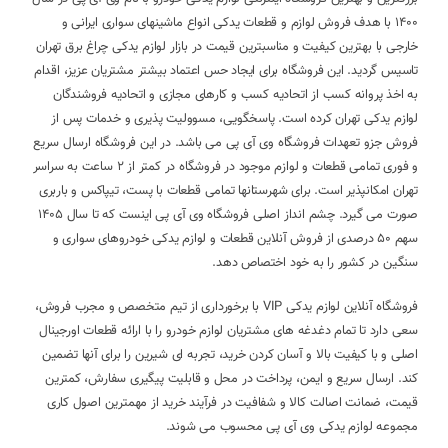
1400 با هدف فروش لوازم و قطعات یدکی انواع ماشینهای سواری ایرانی و
خارجی با بهترین کیفیت و مناسبترین قیمت در بازار لوازم یدکی چراغ برق تهران
تاسیس گردید. این فروشگاه برای ایجاد حس اعتماد بیشتر مشتریان عزیز، اقدام
به اخذ پروانه کسب از اتحادیه کسب و کارهای مجازی و اتحادیه فروشندگان
لوازم یدکی تهران کرده است. پاسخگویی، مسوولیت پذیری و خدمات پس از
فروش جزو تعهدات فروشگاه وی آی پی می باشد. در این فروشگاه ارسال سریع
و فوری تمامی قطعات و لوازم موجود در فروشگاه در کمتر از 2 ساعت به سراسر
تهران امکانپذیر است. برای شهرستانها تمامی قطعات با پست، تیپاکس و باربری
صورت می گیرد. چشم انداز اصلی فروشگاه وی آی پی اینست که تا سال 1405
سهم 50 درصدی از فروش آنلاین قطعات و لوازم یدکی خودروهای سواری و
سنگین در کشور را به خود اختصاص دهد.
فروشگاه آنلاین لوازم یدکی VIP با برخورداری از تیم متخصص و مجرب فروش،
سعی دارد تا تمام دغدغه های مشتریان لوازم خودرو را با ارائه قطعات اورجینال
اصلی و با کیفیت بالا و آسان کردن خرید، تجربه ای شیرین را برای آنها تضمین
کند. ارسال سریع و ایمن، پرداخت در محل و قابلیت پیگیری سفارش، کمترین
قیمت، ضمانت اصالت کالا و شفافیت در فرآیند خرید از مهمترین اصول کاری
مجموعه لوازم یدکی وی آی پی محسوب می شوند.