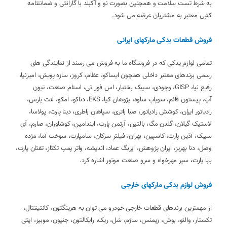
به شرط تست سلامت و همچنین بصورت نو و آکبند با گارانتی و ضمانتنامه
کتبی معتبر به مشتریان عرضه می شود.
فروش قطعات یدکی مارکهای ایرانی
تمامی لوازم یدکی که در فروشگاه ما به فروش می رسند از نمایندگی های
رسمی برندهای معتبر داخلی همچون ایساکو، عظام، کروز، سازه پویش، امیرنیا،
رفیع نیا، GISP، وجودی، سیبک بختیار، اس فور تی، استام صنعت، تیون
آپ، پیستون قائم، سوپاپ ساوه، پژوهان کیا، EKS، دناکو، امکو، لنت پارس،
رادیاتور ایران، کوشش رادیاتور، صبا باتری، سپاهان باطری، دینا پارت، پولاسا،
لاستیک گیلان، گلدن مگ، بالتین، آرتمن پارت، ایندامین، کوشاوران، صارم، آی
سیبک، آذین پارت، کاسپین، بهران، فیلتر سرکان، سامپارت، سوخت آما، مژده
وصل، دنا بهریز، ایران پژوهش، ایربگ عماد، اندیشه، واتر پمپ تکتاز، تفتان پارت،
بابا پارت، سپر مهرخواه و سرو صنعت موتور اشاره کرد.
فروش لوازم یدکی مارکهای خارجی
از مهمترین برندهای قطعات خارجی خودرو می توان به هرینگتون، کانتیننتال،
تکستار، والئو، بوش، زیمنس، ساژم، شل، ریک، رایکالتون، جنیون، موبیز، اپتی