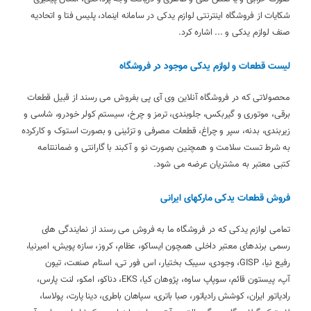
شکایات از فروشگاه اینترنتی لوازم یدکی در سامانه اینماد، پلیس فتا و اتحادیه
صنف لوازم یدکی و ... اشاره کرد.
لیست قطعات و لوازم یدکی موجود در فروشگاه
محصولاتی که در فروشگاه آنلاین وی آی پی بفروش می رسند از قبیل قطعات
برقی، موتوری و گیربکس، جلوبندی، ترمز و چرخ، سیستم کولر خودرو، شاسی و
زیربندی، بدنه، سپر و چراغ، قطعات مصرفی و تزئینی و بصورت استوک و کارکرده
به شرط تست سلامت و همچنین بصورت نو و آکبند با گارانتی و ضمانتنامه
کتبی معتبر به مشتریان عرضه می شود.
فروش قطعات یدکی مارکهای ایرانی
تمامی لوازم یدکی که در فروشگاه ما به فروش می رسند از نمایندگی های
رسمی برندهای معتبر داخلی همچون ایساکو، عظام، کروز، سازه پویش، امیرنیا،
رفیع نیا، GISP، وجودی، سیبک بختیار، اس فور تی، استام صنعت، تیون
آپ، پیستون قائم، سوپاپ ساوه، پژوهان کیا، EKS، دناکو، امکو، لنت پارس،
رادیاتور ایران، کوشش رادیاتور، صبا باتری، سپاهان باطری، دینا پارت، پولاسا،