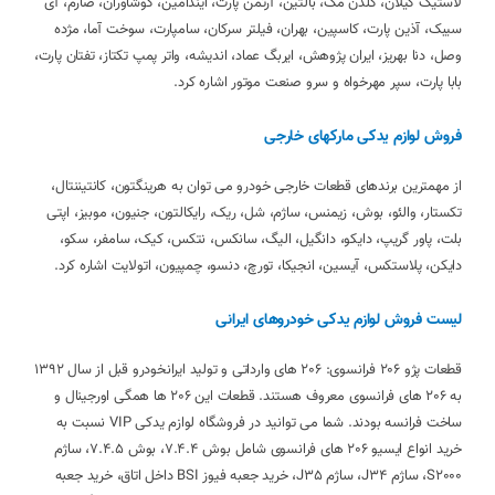
لاستیک گیلان، گلدن مگ، بالتین، آرتمن پارت، ایندامین، کوشاوران، صارم، آی
سیبک، آذین پارت، کاسپین، بهران، فیلتر سرکان، سامپارت، سوخت آما، مژده
وصل، دنا بهریز، ایران پژوهش، ایربگ عماد، اندیشه، واتر پمپ تکتاز، تفتان پارت،
بابا پارت، سپر مهرخواه و سرو صنعت موتور اشاره کرد.
فروش لوازم یدکی مارکهای خارجی
از مهمترین برندهای قطعات خارجی خودرو می توان به هرینگتون، کانتیننتال،
تکستار، والئو، بوش، زیمنس، ساژم، شل، ریک، رایکالتون، جنیون، موبیز، اپتی
بلت، پاور گریپ، دایکو، دانگیل، الیگ، سانکس، نتکس، کیک، سامفر، سکو،
دایکن، پلاستکس، آیسین، انجیکا، تورچ، دنسو، چمپیون، اتولایت اشاره کرد.
لیست فروش لوازم یدکی خودروهای ایرانی
قطعات پژو 206 فرانسوی: 206 های وارداتی و تولید ایرانخودرو قبل از سال 1392
به 206 های فرانسوی معروف هستند. قطعات این 206 ها همگی اورجینال و
ساخت فرانسه بودند. شما می توانید در فروشگاه لوازم یدکی VIP نسبت به
خرید انواع ایسیو 206 های فرانسوی شامل بوش 7.4.4، بوش 7.4.5، ساژم
S2000، ساژم J34، ساژم J35، خرید جعبه فیوز BSI داخل اتاق، خرید جعبه