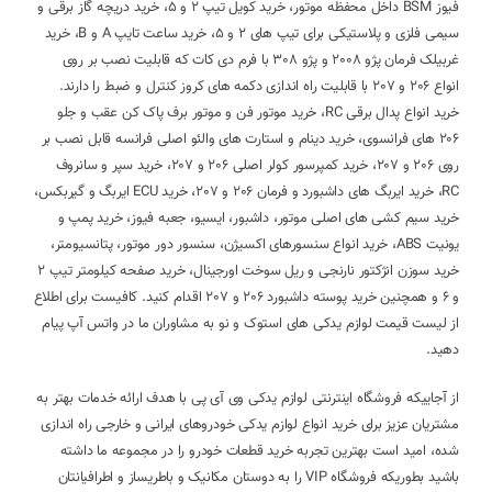
فیوز BSM داخل محفظه موتور، خرید کویل تیپ 2 و 5، خرید دریچه گاز برقی و
سیمی فلزی و پلاستیکی برای تیپ های 2 و 5، خرید ساعت تایپ A و B، خرید
غربیلک فرمان پژو 2008 و پژو 308 با فرم دی کات که قابلیت نصب بر روی
انواع 206 و 207 با قابلیت راه اندازی دکمه های کروز کنترل و ضبط را دارند.
خرید انواع پدال برقی RC، خرید موتور فن و موتور برف پاک کن عقب و جلو
206 های فرانسوی، خرید دینام و استارت های والئو اصلی فرانسه قابل نصب بر
روی 206 و 207، خرید کمپرسور کولر اصلی 206 و 207، خرید سپر و سانروف
RC، خرید ایربگ های داشبورد و فرمان 206 و 207، خرید ECU ایربگ و گیربکس،
خرید سیم کشی های اصلی موتور، داشبور، ایسیو، جعبه فیوز، خرید پمپ و
یونیت ABS، خرید انواع سنسورهای اکسیژن، سنسور دور موتور، پتانسیومتر،
خرید سوزن انژکتور نارنجی و ریل سوخت اورجینال، خرید صفحه کیلومتر تیپ 2
و 6 و همچنین خرید پوسته داشبورد 206 و 207 اقدام کنید. کافیست برای اطلاع
از لیست قیمت لوازم یدکی های استوک و نو به مشاوران ما در واتس آپ پیام
دهید.
از آجاییکه فروشگاه اینترنتی لوازم یدکی وی آی پی با هدف ارائه خدمات بهتر به
مشتریان عزیز برای خرید انواع لوازم یدکی خودروهای ایرانی و خارجی راه اندازی
شده، امید است بهترین تجربه خرید قطعات خودرو را در مجموعه ما داشته
باشید بطوریکه فروشگاه VIP را به دوستان مکانیک و باطریساز و اطرافیانتان