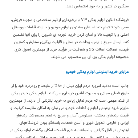
سنگین در کشور را به خود اختصاص دهد.
فروشگاه آنلاین لوازم یدکی VIP با برخورداری از تیم متخصص و مجرب فروش،
سعی دارد تا تمام دغدغه های مشتریان لوازم خودرو را با ارائه قطعات اورجینال
اصلی و با کیفیت بالا و آسان کردن خرید، تجربه ای شیرین را برای آنها تضمین
کند. ارسال سریع و ایمن، پرداخت در محل و قابلیت پیگیری سفارش، کمترین
قیمت، ضمانت اصالت کالا و شفافیت در فرآیند خرید از مهمترین اصول کاری
مجموعه لوازم یدکی وی آی پی محسوب می شوند.
مزایای خرید اینترنتی لوازم یدکی خودرو
جالب است بدانید امروزه مردم ایران بیش از 80% از مایحتاج رومزمره خود را از
طریق فضای مجازی و بصورت آنلاین خریداری می کنند. لوازم یدکی خودرو یکی
از اقلام مهمی است که مردم تمایل زیادی به خرید اینترنتی آن دارند. از مهمترین
مزایای خرید اینترنتی لوازم و قطعات خودرو می توان به امکان مقایسه کیفیت و
قیمت برندهای مختلف، دسترسی آسان و سریع به تمام محصولات برندهای
ایرانی و خارجی، تحویل فوری و آسان قطعات، پاسخگو بودن فروشگاههای
اینترنتی در قبال گارانتی و ضمانتنامه های قطعات، امکان برگشت لوازم یدکی در
صورت خرابی و یا نقص فنی و ظاهری و دریافت وجه پرداختی، امکان پیگیری