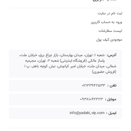
ثبت نام در سایت
ورود به حساب کاربری
لیست سفارشات
موجودی کیف پول
آدرس:
شعبه 1: تهران، میدان بهارستان، بازار چراغ برق، خیابان ملت،
پاساژ مالکی (فروشگاه اینترنتی) شعبه 2: تهران، مجیدیه
شمالی، میدان ملت، خیابان امیر کیانوش، نبش کوچه باهنر، پ 1
(فروش حضوری)
تلفن :
02133942533
موبایل :
09381042323
ایمیل :
info@yadaki_vip.com