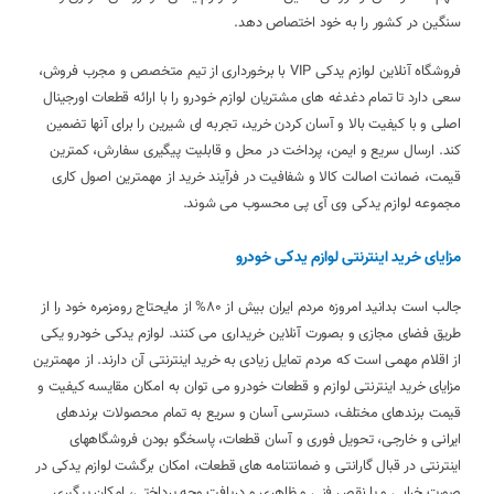
سنگین در کشور را به خود اختصاص دهد.
فروشگاه آنلاین لوازم یدکی VIP با برخورداری از تیم متخصص و مجرب فروش،
سعی دارد تا تمام دغدغه های مشتریان لوازم خودرو را با ارائه قطعات اورجینال
اصلی و با کیفیت بالا و آسان کردن خرید، تجربه ای شیرین را برای آنها تضمین
کند. ارسال سریع و ایمن، پرداخت در محل و قابلیت پیگیری سفارش، کمترین
قیمت، ضمانت اصالت کالا و شفافیت در فرآیند خرید از مهمترین اصول کاری
مجموعه لوازم یدکی وی آی پی محسوب می شوند.
مزایای خرید اینترنتی لوازم یدکی خودرو
جالب است بدانید امروزه مردم ایران بیش از 80% از مایحتاج رومزمره خود را از
طریق فضای مجازی و بصورت آنلاین خریداری می کنند. لوازم یدکی خودرو یکی
از اقلام مهمی است که مردم تمایل زیادی به خرید اینترنتی آن دارند. از مهمترین
مزایای خرید اینترنتی لوازم و قطعات خودرو می توان به امکان مقایسه کیفیت و
قیمت برندهای مختلف، دسترسی آسان و سریع به تمام محصولات برندهای
ایرانی و خارجی، تحویل فوری و آسان قطعات، پاسخگو بودن فروشگاههای
اینترنتی در قبال گارانتی و ضمانتنامه های قطعات، امکان برگشت لوازم یدکی در
صورت خرابی و یا نقص فنی و ظاهری و دریافت وجه پرداختی، امکان پیگیری