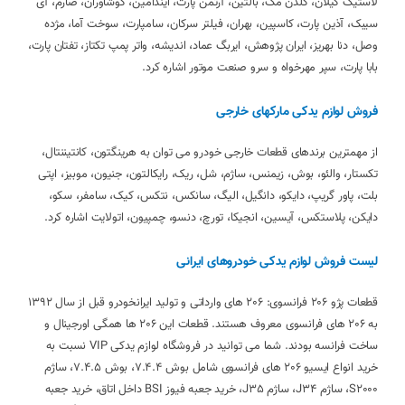
لاستیک گیلان، گلدن مگ، بالتین، آرتمن پارت، ایندامین، کوشاوران، صارم، آی
سیبک، آذین پارت، کاسپین، بهران، فیلتر سرکان، سامپارت، سوخت آما، مژده
وصل، دنا بهریز، ایران پژوهش، ایربگ عماد، اندیشه، واتر پمپ تکتاز، تفتان پارت،
بابا پارت، سپر مهرخواه و سرو صنعت موتور اشاره کرد.
فروش لوازم یدکی مارکهای خارجی
از مهمترین برندهای قطعات خارجی خودرو می توان به هرینگتون، کانتیننتال،
تکستار، والئو، بوش، زیمنس، ساژم، شل، ریک، رایکالتون، جنیون، موبیز، اپتی
بلت، پاور گریپ، دایکو، دانگیل، الیگ، سانکس، نتکس، کیک، سامفر، سکو،
دایکن، پلاستکس، آیسین، انجیکا، تورچ، دنسو، چمپیون، اتولایت اشاره کرد.
لیست فروش لوازم یدکی خودروهای ایرانی
قطعات پژو 206 فرانسوی: 206 های وارداتی و تولید ایرانخودرو قبل از سال 1392
به 206 های فرانسوی معروف هستند. قطعات این 206 ها همگی اورجینال و
ساخت فرانسه بودند. شما می توانید در فروشگاه لوازم یدکی VIP نسبت به
خرید انواع ایسیو 206 های فرانسوی شامل بوش 7.4.4، بوش 7.4.5، ساژم
S2000، ساژم J34، ساژم J35، خرید جعبه فیوز BSI داخل اتاق، خرید جعبه