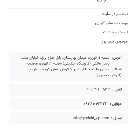
ثبت نام در سایت
ورود به حساب کاربری
لیست سفارشات
موجودی کیف پول
آدرس:
شعبه 1: تهران، میدان بهارستان، بازار چراغ برق، خیابان ملت،
پاساژ مالکی (فروشگاه اینترنتی) شعبه 2: تهران، مجیدیه
شمالی، میدان ملت، خیابان امیر کیانوش، نبش کوچه باهنر، پ 1
(فروش حضوری)
تلفن :
02133942533
موبایل :
09381042323
ایمیل :
info@yadaki_vip.com