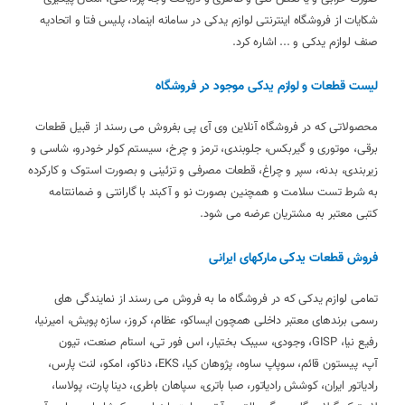
شکایات از فروشگاه اینترنتی لوازم یدکی در سامانه اینماد، پلیس فتا و اتحادیه
صنف لوازم یدکی و ... اشاره کرد.
لیست قطعات و لوازم یدکی موجود در فروشگاه
محصولاتی که در فروشگاه آنلاین وی آی پی بفروش می رسند از قبیل قطعات
برقی، موتوری و گیربکس، جلوبندی، ترمز و چرخ، سیستم کولر خودرو، شاسی و
زیربندی، بدنه، سپر و چراغ، قطعات مصرفی و تزئینی و بصورت استوک و کارکرده
به شرط تست سلامت و همچنین بصورت نو و آکبند با گارانتی و ضمانتنامه
کتبی معتبر به مشتریان عرضه می شود.
فروش قطعات یدکی مارکهای ایرانی
تمامی لوازم یدکی که در فروشگاه ما به فروش می رسند از نمایندگی های
رسمی برندهای معتبر داخلی همچون ایساکو، عظام، کروز، سازه پویش، امیرنیا،
رفیع نیا، GISP، وجودی، سیبک بختیار، اس فور تی، استام صنعت، تیون
آپ، پیستون قائم، سوپاپ ساوه، پژوهان کیا، EKS، دناکو، امکو، لنت پارس،
رادیاتور ایران، کوشش رادیاتور، صبا باتری، سپاهان باطری، دینا پارت، پولاسا،