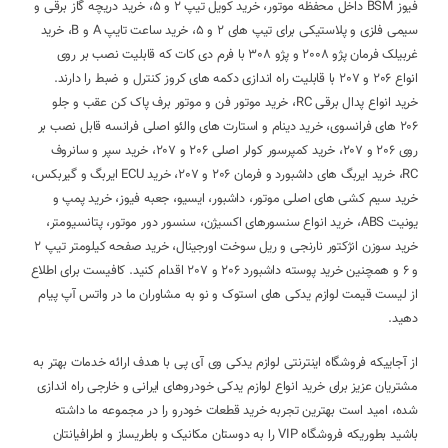
فیوز BSM داخل محفظه موتور، خرید کویل تیپ 2 و 5، خرید دریچه گاز برقی و
سیمی فلزی و پلاستیکی برای تیپ های 2 و 5، خرید ساعت تایپ A و B، خرید
غربیلک فرمان پژو 2008 و پژو 308 با فرم دی کات که قابلیت نصب بر روی
انواع 206 و 207 با قابلیت راه اندازی دکمه های کروز کنترل و ضبط را دارند.
خرید انواع پدال برقی RC، خرید موتور فن و موتور برف پاک کن عقب و جلو
206 های فرانسوی، خرید دینام و استارت های والئو اصلی فرانسه قابل نصب بر
روی 206 و 207، خرید کمپرسور کولر اصلی 206 و 207، خرید سپر و سانروف
RC، خرید ایربگ های داشبورد و فرمان 206 و 207، خرید ECU ایربگ و گیربکس،
خرید سیم کشی های اصلی موتور، داشبور، ایسیو، جعبه فیوز، خرید پمپ و
یونیت ABS، خرید انواع سنسورهای اکسیژن، سنسور دور موتور، پتانسیومتر،
خرید سوزن انژکتور نارنجی و ریل سوخت اورجینال، خرید صفحه کیلومتر تیپ 2
و 6 و همچنین خرید پوسته داشبورد 206 و 207 اقدام کنید. کافیست برای اطلاع
از لیست قیمت لوازم یدکی های استوک و نو به مشاوران ما در واتس آپ پیام
دهید.
از آجاییکه فروشگاه اینترنتی لوازم یدکی وی آی پی با هدف ارائه خدمات بهتر به
مشتریان عزیز برای خرید انواع لوازم یدکی خودروهای ایرانی و خارجی راه اندازی
شده، امید است بهترین تجربه خرید قطعات خودرو را در مجموعه ما داشته
باشید بطوریکه فروشگاه VIP را به دوستان مکانیک و باطریساز و اطرافیانتان