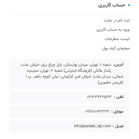
حساب کاربری
ثبت نام در سایت
ورود به حساب کاربری
لیست سفارشات
موجودی کیف پول
آدرس:
شعبه 1: تهران، میدان بهارستان، بازار چراغ برق، خیابان ملت،
پاساژ مالکی (فروشگاه اینترنتی) شعبه 2: تهران، مجیدیه
شمالی، میدان ملت، خیابان امیر کیانوش، نبش کوچه باهنر، پ 1
(فروش حضوری)
تلفن :
02133942533
موبایل :
09381042323
ایمیل :
info@yadaki_vip.com