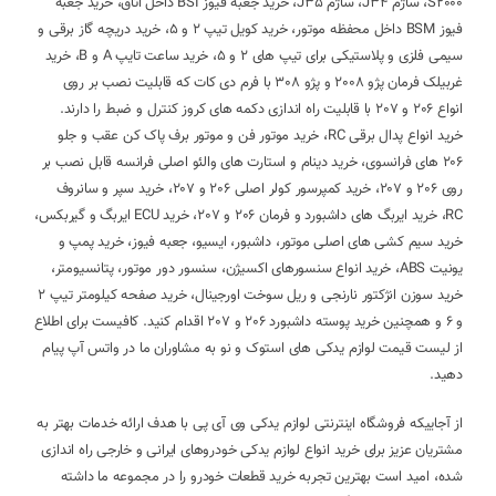
S2000، ساژم J34، ساژم J35، خرید جعبه فیوز BSI داخل اتاق، خرید جعبه
فیوز BSM داخل محفظه موتور، خرید کویل تیپ 2 و 5، خرید دریچه گاز برقی و
سیمی فلزی و پلاستیکی برای تیپ های 2 و 5، خرید ساعت تایپ A و B، خرید
غربیلک فرمان پژو 2008 و پژو 308 با فرم دی کات که قابلیت نصب بر روی
انواع 206 و 207 با قابلیت راه اندازی دکمه های کروز کنترل و ضبط را دارند.
خرید انواع پدال برقی RC، خرید موتور فن و موتور برف پاک کن عقب و جلو
206 های فرانسوی، خرید دینام و استارت های والئو اصلی فرانسه قابل نصب بر
روی 206 و 207، خرید کمپرسور کولر اصلی 206 و 207، خرید سپر و سانروف
RC، خرید ایربگ های داشبورد و فرمان 206 و 207، خرید ECU ایربگ و گیربکس،
خرید سیم کشی های اصلی موتور، داشبور، ایسیو، جعبه فیوز، خرید پمپ و
یونیت ABS، خرید انواع سنسورهای اکسیژن، سنسور دور موتور، پتانسیومتر،
خرید سوزن انژکتور نارنجی و ریل سوخت اورجینال، خرید صفحه کیلومتر تیپ 2
و 6 و همچنین خرید پوسته داشبورد 206 و 207 اقدام کنید. کافیست برای اطلاع
از لیست قیمت لوازم یدکی های استوک و نو به مشاوران ما در واتس آپ پیام
دهید.
از آجاییکه فروشگاه اینترنتی لوازم یدکی وی آی پی با هدف ارائه خدمات بهتر به
مشتریان عزیز برای خرید انواع لوازم یدکی خودروهای ایرانی و خارجی راه اندازی
شده، امید است بهترین تجربه خرید قطعات خودرو را در مجموعه ما داشته