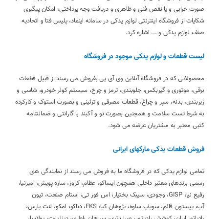
صورت خرابی و یا نقص فنی و ظاهری و دریافت وجه پرداختی، امکان پیگیری
شکایات از فروشگاه اینترنتی لوازم یدکی در سامانه اینماد، پلیس فتا و اتحادیه
صنف لوازم یدکی و ... اشاره کرد.
لیست قطعات و لوازم یدکی موجود در فروشگاه
محصولاتی که در فروشگاه آنلاین وی آی پی بفروش می رسند از قبیل قطعات
برقی، موتوری و گیربکس، جلوبندی، ترمز و چرخ، سیستم کولر خودرو، شاسی و
زیربندی، بدنه، سپر و چراغ، قطعات مصرفی و تزئینی و بصورت استوک و کارکرده
به شرط تست سلامت و همچنین بصورت نو و آکبند با گارانتی و ضمانتنامه
کتبی معتبر به مشتریان عرضه می شود.
فروش قطعات یدکی مارکهای ایرانی
تمامی لوازم یدکی که در فروشگاه ما به فروش می رسند از نمایندگی های
رسمی برندهای معتبر داخلی همچون ایساکو، عظام، کروز، سازه پویش، امیرنیا،
رفیع نیا، GISP، وجودی، سیبک بختیار، اس فور تی، استام صنعت، تیون
آپ، پیستون قائم، سوپاپ ساوه، پژوهان کیا، EKS، دناکو، امکو، لنت پارس،
رادیاتور ایران، کوشش رادیاتور، صبا باتری، سپاهان باطری، دینا پارت، پولاسا،