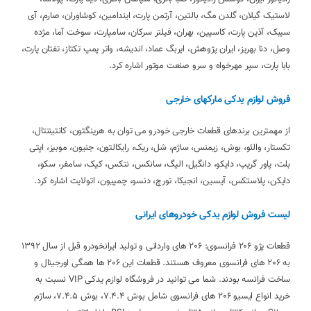
لاستیک گیلان، گلدن مگ، بالتین، آرتمن پارت، ایندامین، کوشاوران، صارم، آی
سیبک، آذین پارت، کاسپین، بهران، فیلتر سرکان، سامپارت، سوخت آما، مژده
وصل، دنا بهریز، ایران پژوهش، ایربگ عماد، اندیشه، واتر پمپ تکتاز، تفتان پارت،
بابا پارت، سپر مهرخواه و سرو صنعت موتور اشاره کرد.
فروش لوازم یدکی مارکهای خارجی
از مهمترین برندهای قطعات خارجی خودرو می توان به هرینگتون، کانتیننتال،
تکستار، والئو، بوش، زیمنس، ساژم، شل، ریک، رایکالتون، جنیون، موبیز، اپتی
بلت، پاور گریپ، دایکو، دانگیل، الیگ، سانکس، نتکس، کیک، سامفر، سکو،
دایکن، پلاستکس، آیسین، انجیکا، تورچ، دنسو، چمپیون، اتولایت اشاره کرد.
لیست فروش لوازم یدکی خودروهای ایرانی
قطعات پژو 206 فرانسوی: 206 های وارداتی و تولید ایرانخودرو قبل از سال 1392
به 206 های فرانسوی معروف هستند. قطعات این 206 ها همگی اورجینال و
ساخت فرانسه بودند. شما می توانید در فروشگاه لوازم یدکی VIP نسبت به
خرید انواع ایسیو 206 های فرانسوی شامل بوش 7.4.4، بوش 7.4.5، ساژم