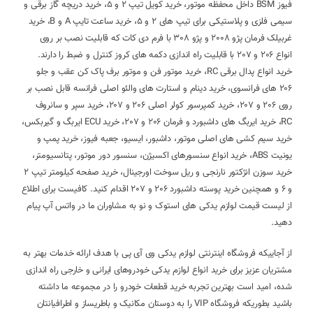
فیوز BSM داخل محفظه موتور، خرید کویل تیپ 2 و 5، خرید دریچه گاز برقی و
سیمی فلزی و پلاستیکی برای تیپ های 2 و 5، خرید ساعت تایپ A و B، خرید
غربیلک فرمان پژو 2008 و پژو 308 با فرم دی کات که قابلیت نصب بر روی
انواع 206 و 207 با قابلیت راه اندازی دکمه های کروز کنترل و ضبط را دارند.
خرید انواع پدال برقی RC، خرید موتور فن و موتور برف پاک کن عقب و جلو
206 های فرانسوی، خرید دینام و استارت های والئو اصلی فرانسه قابل نصب بر
روی 206 و 207، خرید کمپرسور کولر اصلی 206 و 207، خرید سپر و سانروف
RC، خرید ایربگ های داشبورد و فرمان 206 و 207، خرید ECU ایربگ و گیربکس،
خرید سیم کشی های اصلی موتور، داشبور، ایسیو، جعبه فیوز، خرید پمپ و
یونیت ABS، خرید انواع سنسورهای اکسیژن، سنسور دور موتور، پتانسیومتر،
خرید سوزن انژکتور نارنجی و ریل سوخت اورجینال، خرید صفحه کیلومتر تیپ 2
و 6 و همچنین خرید پوسته داشبورد 206 و 207 اقدام کنید. کافیست برای اطلاع
از لیست قیمت لوازم یدکی های استوک و نو به مشاوران ما در واتس آپ پیام
دهید.
از آجاییکه فروشگاه اینترنتی لوازم یدکی وی آی پی با هدف ارائه خدمات بهتر به
مشتریان عزیز برای خرید انواع لوازم یدکی خودروهای ایرانی و خارجی راه اندازی
شده، امید است بهترین تجربه خرید قطعات خودرو را در مجموعه ما داشته
باشید بطوریکه فروشگاه VIP را به دوستان مکانیک و باطریساز و اطرافیانتان