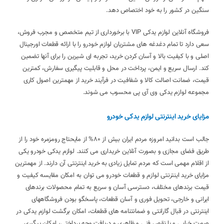
سنگین در کشور را به خود اختصاص دهد.
فروشگاه آنلاین لوازم یدکی VIP با برخورداری از تیم متخصص و مجرب فروش،
سعی دارد تا تمام دغدغه های مشتریان لوازم خودرو را با ارائه قطعات اورجینال
اصلی و با کیفیت بالا و آسان کردن خرید، تجربه ای شیرین را برای آنها تضمین
کند. ارسال سریع و ایمن، پرداخت در محل و قابلیت پیگیری سفارش، کمترین
قیمت، ضمانت اصالت کالا و شفافیت در فرآیند خرید از مهمترین اصول کاری
مجموعه لوازم یدکی وی آی پی محسوب می شوند.
مزایای خرید اینترنتی لوازم یدکی خودرو
جالب است بدانید امروزه مردم ایران بیش از 80% از مایحتاج رومزمره خود را از
طریق فضای مجازی و بصورت آنلاین خریداری می کنند. لوازم یدکی خودرو یکی
از اقلام مهمی است که مردم تمایل زیادی به خرید اینترنتی آن دارند. از مهمترین
مزایای خرید اینترنتی لوازم و قطعات خودرو می توان به امکان مقایسه کیفیت و
قیمت برندهای مختلف، دسترسی آسان و سریع به تمام محصولات برندهای
ایرانی و خارجی، تحویل فوری و آسان قطعات، پاسخگو بودن فروشگاههای
اینترنتی در قبال گارانتی و ضمانتنامه های قطعات، امکان برگشت لوازم یدکی در
صورت خرابی و یا نقص فنی و ظاهری و دریافت وجه پرداختی، امکان پیگیری