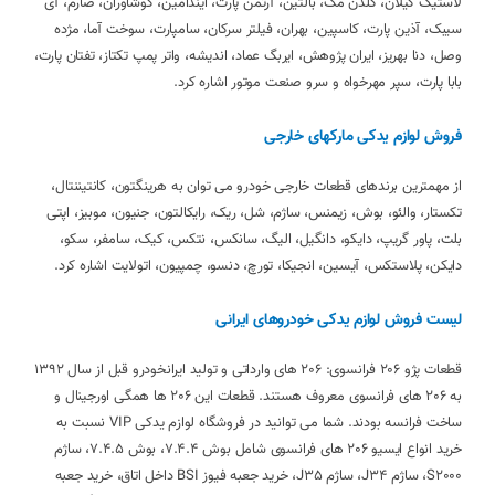
لاستیک گیلان، گلدن مگ، بالتین، آرتمن پارت، ایندامین، کوشاوران، صارم، آی
سیبک، آذین پارت، کاسپین، بهران، فیلتر سرکان، سامپارت، سوخت آما، مژده
وصل، دنا بهریز، ایران پژوهش، ایربگ عماد، اندیشه، واتر پمپ تکتاز، تفتان پارت،
بابا پارت، سپر مهرخواه و سرو صنعت موتور اشاره کرد.
فروش لوازم یدکی مارکهای خارجی
از مهمترین برندهای قطعات خارجی خودرو می توان به هرینگتون، کانتیننتال،
تکستار، والئو، بوش، زیمنس، ساژم، شل، ریک، رایکالتون، جنیون، موبیز، اپتی
بلت، پاور گریپ، دایکو، دانگیل، الیگ، سانکس، نتکس، کیک، سامفر، سکو،
دایکن، پلاستکس، آیسین، انجیکا، تورچ، دنسو، چمپیون، اتولایت اشاره کرد.
لیست فروش لوازم یدکی خودروهای ایرانی
قطعات پژو 206 فرانسوی: 206 های وارداتی و تولید ایرانخودرو قبل از سال 1392
به 206 های فرانسوی معروف هستند. قطعات این 206 ها همگی اورجینال و
ساخت فرانسه بودند. شما می توانید در فروشگاه لوازم یدکی VIP نسبت به
خرید انواع ایسیو 206 های فرانسوی شامل بوش 7.4.4، بوش 7.4.5، ساژم
S2000، ساژم J34، ساژم J35، خرید جعبه فیوز BSI داخل اتاق، خرید جعبه