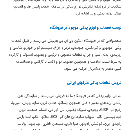
شکایات از فروشگاه اینترنتی لوازم یدکی در سامانه اینماد، پلیس فتا و اتحادیه
صنف لوازم یدکی و ... اشاره کرد.
لیست قطعات و لوازم یدکی موجود در فروشگاه
محصولاتی که در فروشگاه آنلاین وی آی پی بفروش می رسند از قبیل قطعات
برقی، موتوری و گیربکس، جلوبندی، ترمز و چرخ، سیستم کولر خودرو، شاسی و
زیربندی، بدنه، سپر و چراغ، قطعات مصرفی و تزئینی و بصورت استوک و کارکرده
به شرط تست سلامت و همچنین بصورت نو و آکبند با گارانتی و ضمانتنامه
کتبی معتبر به مشتریان عرضه می شود.
فروش قطعات یدکی مارکهای ایرانی
تمامی لوازم یدکی که در فروشگاه ما به فروش می رسند از نمایندگی های
رسمی برندهای معتبر داخلی همچون ایساکو، عظام، کروز، سازه پویش، امیرنیا،
رفیع نیا، GISP، وجودی، سیبک بختیار، اس فور تی، استام صنعت، تیون
آپ، پیستون قائم، سوپاپ ساوه، پژوهان کیا، EKS، دناکو، امکو، لنت پارس،
رادیاتور ایران، کوشش رادیاتور، صبا باتری، سپاهان باطری، دینا پارت، پولاسا،