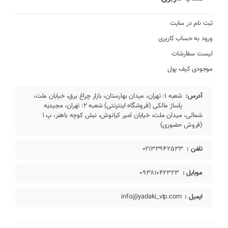
ثبت نام در سایت
ورود به حساب کاربری
لیست سفارشات
موجودی کیف پول
آدرس:
شعبه 1: تهران، میدان بهارستان، بازار چراغ برق، خیابان ملت،
پاساژ مالکی (فروشگاه اینترنتی) شعبه 2: تهران، مجیدیه
شمالی، میدان ملت، خیابان امیر کیانوش، نبش کوچه باهنر، پ 1
(فروش حضوری)
تلفن :
02133942533
موبایل :
09381042323
ایمیل :
info@yadaki_vip.com