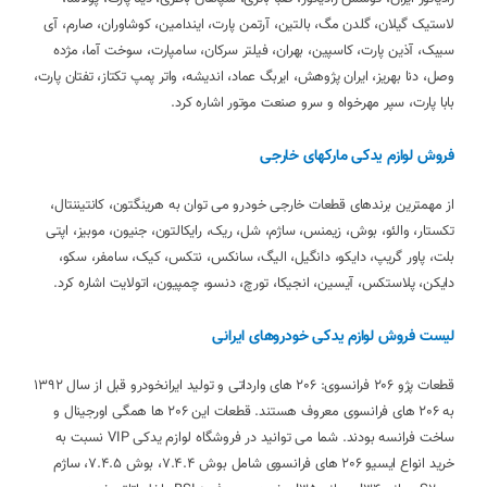
لاستیک گیلان، گلدن مگ، بالتین، آرتمن پارت، ایندامین، کوشاوران، صارم، آی
سیبک، آذین پارت، کاسپین، بهران، فیلتر سرکان، سامپارت، سوخت آما، مژده
وصل، دنا بهریز، ایران پژوهش، ایربگ عماد، اندیشه، واتر پمپ تکتاز، تفتان پارت،
بابا پارت، سپر مهرخواه و سرو صنعت موتور اشاره کرد.
فروش لوازم یدکی مارکهای خارجی
از مهمترین برندهای قطعات خارجی خودرو می توان به هرینگتون، کانتیننتال،
تکستار، والئو، بوش، زیمنس، ساژم، شل، ریک، رایکالتون، جنیون، موبیز، اپتی
بلت، پاور گریپ، دایکو، دانگیل، الیگ، سانکس، نتکس، کیک، سامفر، سکو،
دایکن، پلاستکس، آیسین، انجیکا، تورچ، دنسو، چمپیون، اتولایت اشاره کرد.
لیست فروش لوازم یدکی خودروهای ایرانی
قطعات پژو 206 فرانسوی: 206 های وارداتی و تولید ایرانخودرو قبل از سال 1392
به 206 های فرانسوی معروف هستند. قطعات این 206 ها همگی اورجینال و
ساخت فرانسه بودند. شما می توانید در فروشگاه لوازم یدکی VIP نسبت به
خرید انواع ایسیو 206 های فرانسوی شامل بوش 7.4.4، بوش 7.4.5، ساژم