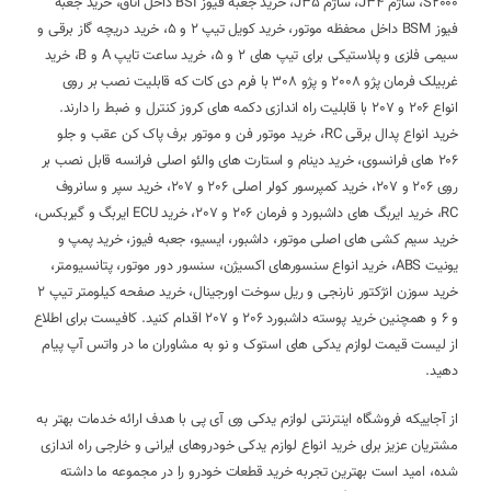
S2000، ساژم J34، ساژم J35، خرید جعبه فیوز BSI داخل اتاق، خرید جعبه
فیوز BSM داخل محفظه موتور، خرید کویل تیپ 2 و 5، خرید دریچه گاز برقی و
سیمی فلزی و پلاستیکی برای تیپ های 2 و 5، خرید ساعت تایپ A و B، خرید
غربیلک فرمان پژو 2008 و پژو 308 با فرم دی کات که قابلیت نصب بر روی
انواع 206 و 207 با قابلیت راه اندازی دکمه های کروز کنترل و ضبط را دارند.
خرید انواع پدال برقی RC، خرید موتور فن و موتور برف پاک کن عقب و جلو
206 های فرانسوی، خرید دینام و استارت های والئو اصلی فرانسه قابل نصب بر
روی 206 و 207، خرید کمپرسور کولر اصلی 206 و 207، خرید سپر و سانروف
RC، خرید ایربگ های داشبورد و فرمان 206 و 207، خرید ECU ایربگ و گیربکس،
خرید سیم کشی های اصلی موتور، داشبور، ایسیو، جعبه فیوز، خرید پمپ و
یونیت ABS، خرید انواع سنسورهای اکسیژن، سنسور دور موتور، پتانسیومتر،
خرید سوزن انژکتور نارنجی و ریل سوخت اورجینال، خرید صفحه کیلومتر تیپ 2
و 6 و همچنین خرید پوسته داشبورد 206 و 207 اقدام کنید. کافیست برای اطلاع
از لیست قیمت لوازم یدکی های استوک و نو به مشاوران ما در واتس آپ پیام
دهید.
از آجاییکه فروشگاه اینترنتی لوازم یدکی وی آی پی با هدف ارائه خدمات بهتر به
مشتریان عزیز برای خرید انواع لوازم یدکی خودروهای ایرانی و خارجی راه اندازی
شده، امید است بهترین تجربه خرید قطعات خودرو را در مجموعه ما داشته