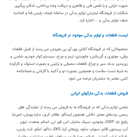
صورت خرابی و یا نقص فنی و ظاهری و دریافت وجه پرداختی، امکان پیگیری
شکایات از فروشگاه اینترنتی لوازم یدکی در سامانه اینماد، پلیس فتا و اتحادیه
صنف لوازم یدکی و ... اشاره کرد.
لیست قطعات و لوازم یدکی موجود در فروشگاه
محصولاتی که در فروشگاه آنلاین وی آی پی بفروش می رسند از قبیل قطعات
برقی، موتوری و گیربکس، جلوبندی، ترمز و چرخ، سیستم کولر خودرو، شاسی و
زیربندی، بدنه، سپر و چراغ، قطعات مصرفی و تزئینی و بصورت استوک و کارکرده
به شرط تست سلامت و همچنین بصورت نو و آکبند با گارانتی و ضمانتنامه
کتبی معتبر به مشتریان عرضه می شود.
فروش قطعات یدکی مارکهای ایرانی
تمامی لوازم یدکی که در فروشگاه ما به فروش می رسند از نمایندگی های
رسمی برندهای معتبر داخلی همچون ایساکو، عظام، کروز، سازه پویش، امیرنیا،
رفیع نیا، GISP، وجودی، سیبک بختیار، اس فور تی، استام صنعت، تیون
آپ، پیستون قائم، سوپاپ ساوه، پژوهان کیا، EKS، دناکو، امکو، لنت پارس،
رادیاتور ایران، کوشش رادیاتور، صبا باتری، سپاهان باطری، دینا پارت، پولاسا،