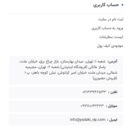
حساب کاربری
ثبت نام در سایت
ورود به حساب کاربری
لیست سفارشات
موجودی کیف پول
آدرس:
شعبه 1: تهران، میدان بهارستان، بازار چراغ برق، خیابان ملت،
پاساژ مالکی (فروشگاه اینترنتی) شعبه 2: تهران، مجیدیه
شمالی، میدان ملت، خیابان امیر کیانوش، نبش کوچه باهنر، پ 1
(فروش حضوری)
تلفن :
02133942533
موبایل :
09381042323
ایمیل :
info@yadaki_vip.com