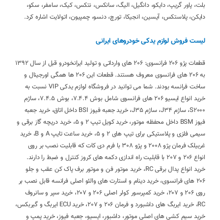
بلت، پاور گریپ، دایکو، دانگیل، الیگ، سانکس، نتکس، کیک، سامفر، سکو،
دایکن، پلاستکس، آیسین، انجیکا، تورچ، دنسو، چمپیون، اتولایت اشاره کرد.
لیست فروش لوازم یدکی خودروهای ایرانی
قطعات پژو 206 فرانسوی: 206 های وارداتی و تولید ایرانخودرو قبل از سال 1392
به 206 های فرانسوی معروف هستند. قطعات این 206 ها همگی اورجینال و
ساخت فرانسه بودند. شما می توانید در فروشگاه لوازم یدکی VIP نسبت به
خرید انواع ایسیو 206 های فرانسوی شامل بوش 7.4.4، بوش 7.4.5، ساژم
S2000، ساژم J34، ساژم J35، خرید جعبه فیوز BSI داخل اتاق، خرید جعبه
فیوز BSM داخل محفظه موتور، خرید کویل تیپ 2 و 5، خرید دریچه گاز برقی و
سیمی فلزی و پلاستیکی برای تیپ های 2 و 5، خرید ساعت تایپ A و B، خرید
غربیلک فرمان پژو 2008 و پژو 308 با فرم دی کات که قابلیت نصب بر روی
انواع 206 و 207 با قابلیت راه اندازی دکمه های کروز کنترل و ضبط را دارند.
خرید انواع پدال برقی RC، خرید موتور فن و موتور برف پاک کن عقب و جلو
206 های فرانسوی، خرید دینام و استارت های والئو اصلی فرانسه قابل نصب بر
روی 206 و 207، خرید کمپرسور کولر اصلی 206 و 207، خرید سپر و سانروف
RC، خرید ایربگ های داشبورد و فرمان 206 و 207، خرید ECU ایربگ و گیربکس،
خرید سیم کشی های اصلی موتور، داشبور، ایسیو، جعبه فیوز، خرید پمپ و