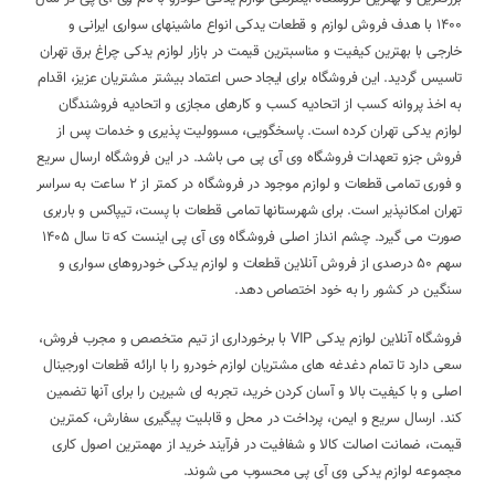
1400 با هدف فروش لوازم و قطعات یدکی انواع ماشینهای سواری ایرانی و
خارجی با بهترین کیفیت و مناسبترین قیمت در بازار لوازم یدکی چراغ برق تهران
تاسیس گردید. این فروشگاه برای ایجاد حس اعتماد بیشتر مشتریان عزیز، اقدام
به اخذ پروانه کسب از اتحادیه کسب و کارهای مجازی و اتحادیه فروشندگان
لوازم یدکی تهران کرده است. پاسخگویی، مسوولیت پذیری و خدمات پس از
فروش جزو تعهدات فروشگاه وی آی پی می باشد. در این فروشگاه ارسال سریع
و فوری تمامی قطعات و لوازم موجود در فروشگاه در کمتر از 2 ساعت به سراسر
تهران امکانپذیر است. برای شهرستانها تمامی قطعات با پست، تیپاکس و باربری
صورت می گیرد. چشم انداز اصلی فروشگاه وی آی پی اینست که تا سال 1405
سهم 50 درصدی از فروش آنلاین قطعات و لوازم یدکی خودروهای سواری و
سنگین در کشور را به خود اختصاص دهد.
فروشگاه آنلاین لوازم یدکی VIP با برخورداری از تیم متخصص و مجرب فروش،
سعی دارد تا تمام دغدغه های مشتریان لوازم خودرو را با ارائه قطعات اورجینال
اصلی و با کیفیت بالا و آسان کردن خرید، تجربه ای شیرین را برای آنها تضمین
کند. ارسال سریع و ایمن، پرداخت در محل و قابلیت پیگیری سفارش، کمترین
قیمت، ضمانت اصالت کالا و شفافیت در فرآیند خرید از مهمترین اصول کاری
مجموعه لوازم یدکی وی آی پی محسوب می شوند.