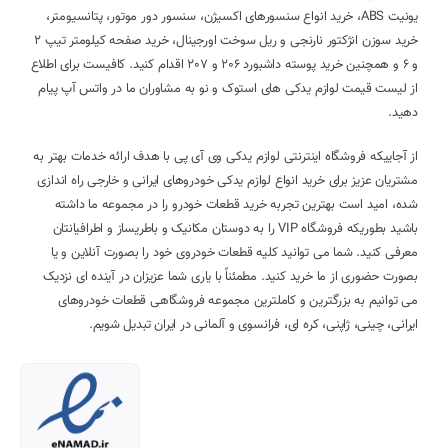
یونیت ABS، خرید انواع سنسورهای اکسیژن، سنسور دور موتور، پتانسیومتر،
خرید سوزن انژکتور نارنجی و ریل سوخت اورجینال، خرید صفحه کیلومتر تیپ 2
و 6 و همچنین خرید پوسته داشبورد 206 و 207 اقدام کنید. کافیست برای اطلاع
از لیست قیمت لوازم یدکی های استوک و نو به مشاوران ما در واتس آپ پیام
دهید.
از آجاییکه فروشگاه اینترنتی لوازم یدکی وی آی پی با هدف ارائه خدمات بهتر به
مشتریان عزیز برای خرید انواع لوازم یدکی خودروهای ایرانی و خارجی راه اندازی
شده، امید است بهترین تجربه خرید قطعات خودرو را در مجموعه ما داشته
باشید بطوریکه فروشگاه VIP را به دوستان مکانیک و باطریساز و اطرافیانتان
معرفی کنید. شما می توانید کلیه قطعات خودروی خود را بصورت آنلاین و یا
بصورت حضوری از ما خرید کنید. مطمئناً با یاری شما عزیزان در آینده ای نزدیک
می توانیم به بزرگترین و کاملترین مجموعه فروشگاهی قطعات خودروهای
ایرانی، چینی، ژاپنی، کره ای، فرانسوی و آلمانی در ایران تبدیل شویم.