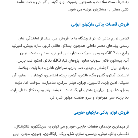
به شرط تست سلامت و همچنین بصورت نو و آکبند با گارانتی و ضمانتنامه
کتبی معتبر به مشتریان عرضه می شود.
فروش قطعات یدکی مارکهای ایرانی
تمامی لوازم یدکی که در فروشگاه ما به فروش می رسند از نمایندگی های
رسمی برندهای معتبر داخلی همچون ایساکو، عظام، کروز، سازه پویش، امیرنیا،
رفیع نیا، GISP، وجودی، سیبک بختیار، اس فور تی، استام صنعت، تیون
آپ، پیستون قائم، سوپاپ ساوه، پژوهان کیا، EKS، دناکو، امکو، لنت پارس،
رادیاتور ایران، کوشش رادیاتور، صبا باتری، سپاهان باطری، دینا پارت، پولاسا،
لاستیک گیلان، گلدن مگ، بالتین، آرتمن پارت، ایندامین، کوشاوران، صارم، آی
سیبک، آذین پارت، کاسپین، بهران، فیلتر سرکان، سامپارت، سوخت آما، مژده
وصل، دنا بهریز، ایران پژوهش، ایربگ عماد، اندیشه، واتر پمپ تکتاز، تفتان پارت،
بابا پارت، سپر مهرخواه و سرو صنعت موتور اشاره کرد.
فروش لوازم یدکی مارکهای خارجی
از مهمترین برندهای قطعات خارجی خودرو می توان به هرینگتون، کانتیننتال،
تکستار، والئو، بوش، زیمنس، ساژم، شل، ریک، رایکالتون، جنیون، موبیز، اپتی