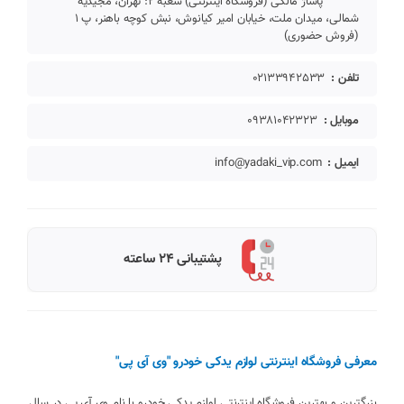
پاساژ مالکی (فروشگاه اینترنتی) شعبه 2: تهران، مجیدیه
شمالی، میدان ملت، خیابان امیر کیانوش، نبش کوچه باهنر، پ 1
(فروش حضوری)
تلفن :
02133942533
موبایل :
09381042323
ایمیل :
info@yadaki_vip.com
پشتیبانی 24 ساعته
معرفی فروشگاه اینترنتی لوازم یدکی خودرو "وی آی پی"
بزرگترین و بهترین فروشگاه اینترنتی لوازم یدکی خودرو با نام وی آی پی در سال